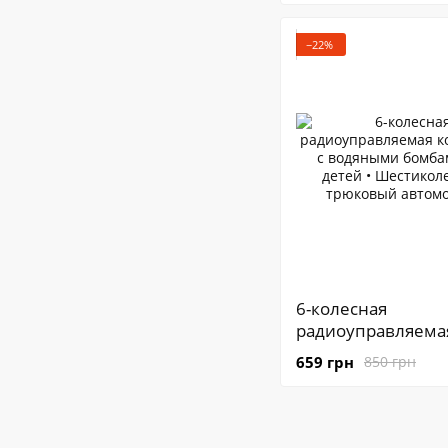
аккумуляторный 
−22%
6-колесная
радиоуправляема
колесница с вод
659 грн
850 грн
бомбами для дете
Шестиколесный
трюковый автомо