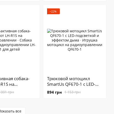
ным динамиком
пультом, вращением
дсветкой
360°, подсветкой и
−22%
звуком на аккумуляторе
ивная собака-
Трюковой мотоцикл
-R1S на
SmartUs QF670-1 с LED-
авлении ∙
подсветкой и эффектом
894 грн
 001 грн
1 153 грн
обот на
дыма ∙ Игрушка мотоцикл
авлении LH-R 1
на радиоуправлении
й
QF670-1
Показать все