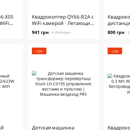
6-X05
Квадрокоптер QY66-R2A c
Квадроко
WiFi
WiFi камерой ∙ Летающий
дистанц
е
дрон на пульте
управле
941 грн
800 грн
1 214 грн
1
управления ∙ Переворот
Летающий
на 360°
камерой
−23%
−22%
ый
Детская машинка
Квадрок