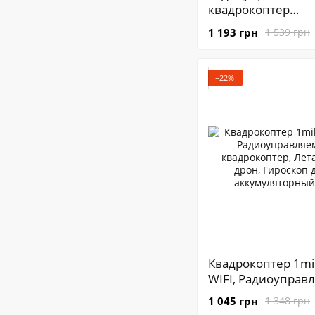
квадрокоптер
CD622/623W Лет
1 193 грн
1 539 грн
дрон с WiFi камер
−22%
Квадрокоптер 1mi
WIFI, Радиоуправ
квадрокоптер, Л
1 045 грн
1 348 грн
дрон, Гироскоп д