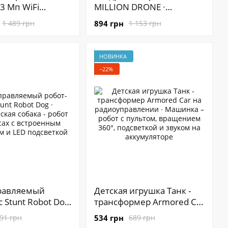
.3 Мп WiFi
MILLION DRONE ∙
2.4 ГГц
Переворот на 360 ∙ 4-х
894 грн
1 489 грн
1 153 грн
одное
канальный пульт
ионное
управления
ние
НОВИНКА
−22%
равляемый
Детская игрушка Танк -
 Stunt Robot Dog
трансформер Armored Car
ческая собака -
на радиоуправлении ∙
534 грн
91 грн
689 грн
колесах с
Машинка – робот с