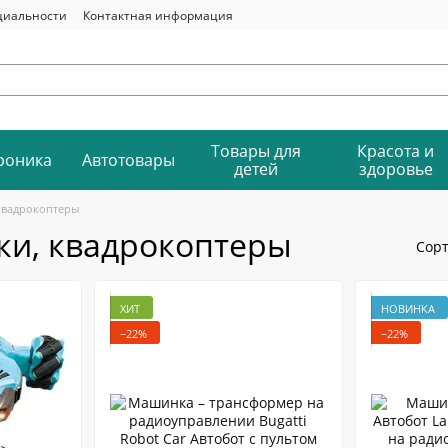
циальности
Контактная информация
Товары для
Красота и
роника
Автотовары
детей
здоровье
квадрокоптеры
ки, квадрокоптеры
Сорт
ХИТ
НОВИНКА
−22%
−22%