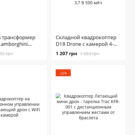
 трансформер
Складной квадрокоптер
Lamborghini
D18 Drone c камерой 4-
 на
канальный WiFi гироскоп
1 207 грн
92 грн
1 653 грн
авлении 2 в 1
· 6 xis квадрокоптер с
аккумулятором 3,7 В 500
мАч
−22%