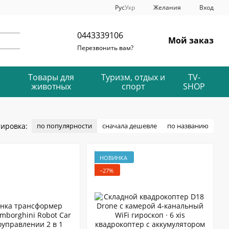
Рус
Укр
Желания
Вход
0443339106
Мой заказ
Перезвонить вам?
Товары для
Туризм, отдых и
TV-
животных
спорт
SHOP
ировка:
по популярности
сначала дешевле
по названию
НОВИНКА
−27%