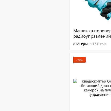
Машинка-переве
радиоуправлении 
Радиоуправляема
851 грн
1 098 грн
машинка-вездеход
Управление от пул
руки
−22%