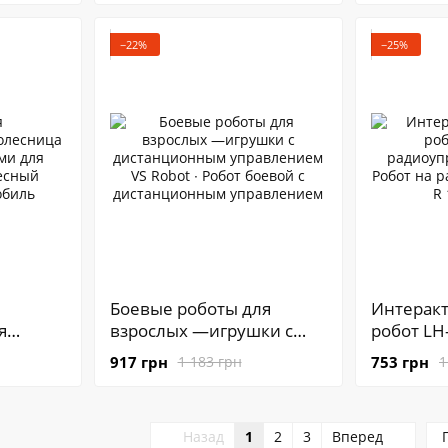
PR5
воде, эффектом дыма и
встроен
подсветкой · Детская
и LED по
−22%
−25%
машинка - вездеход на
радиоуправлении
Боевые роботы для
Интеракт
я
взрослых —игрушки с
робот LH
яными
дистанционным
радиоупр
917 грн
753 грн
1 183 грн
1
й •
управлением VS Robot ∙
Собака Р
Робот боевой с
радиоупр
биль
дистанционным
для дете
Назад
1
2
3
Вперед
управлением