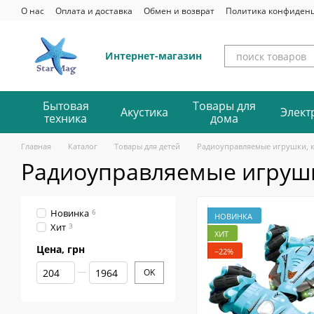
Перейти к основному контенту
О нас
Оплата и доставка
Обмен и возврат
Политика конфиден
Интернет-магазин
Бытовая
Товары для
Акустика
Элект
техника
дома
Главная
Каталог
Товары для детей
Радиоуправляемые игрушки, 
Радиоуправляемые игруш
Новинка
6
НОВИНКА
Хит
3
ХИТ
Цена, грн
−22%
От Цена, грн
До Цена, грн
OK