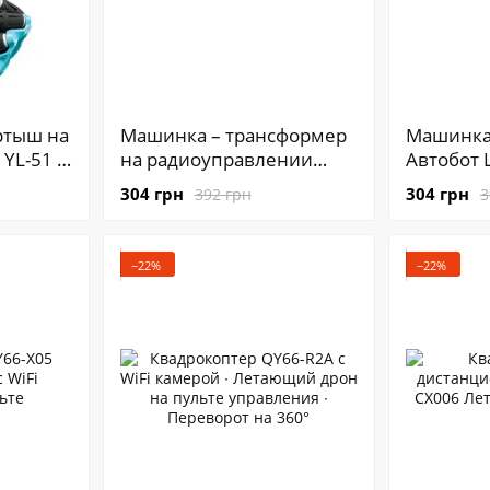
ртыш на
Машинка – трансформер
Машинка
YL-51 ∙
на радиоуправлении
Автобот 
я
Bugatti Robot Car Автобот
Robot Car
304 грн
304 грн
392 грн
3
 ∙
с пультом
радиоупр
ьта /
−22%
−22%