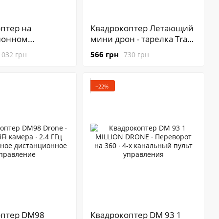
птер на
Квадрокоптер Летающий
ионном
мини дрон - тарелка Trac
нии CX006
KFR-001 с
566 грн
 032 грн
730 грн
 дрон c WiFi
дистанционным
управлением жестами от
браслета
−22%
оптер DM98
Квадрокоптер DM 93 1