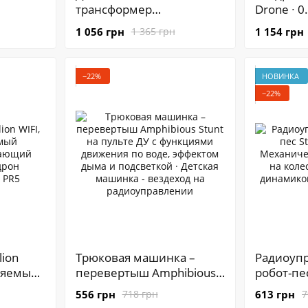
трансформер
Drone ∙ 0
ающий
перевёртыш Stunt LH-
камера ∙ 
1 056 грн
1 154 грн
1 365 грн
ой
C019S (управление
беспров
жестами и пультом) |
дистанц
Машинка-вездеход PR5
управле
−22%
НОВИНКА
−22%
lion
Трюковая машинка –
Радиоуп
ляемый
перевертыш Amphibious
робот-пес
етающий
Stunt на пульте ДУ с
· Механи
556 грн
613 грн
718 грн
7
рон
функциями движения по
робот на 