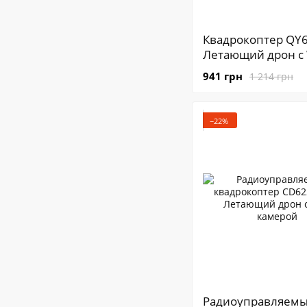
Квадрокоптер QY6
Летающий дрон c 
камерой на пульт
941 грн
1 214 грн
управления
−22%
Радиоуправляем