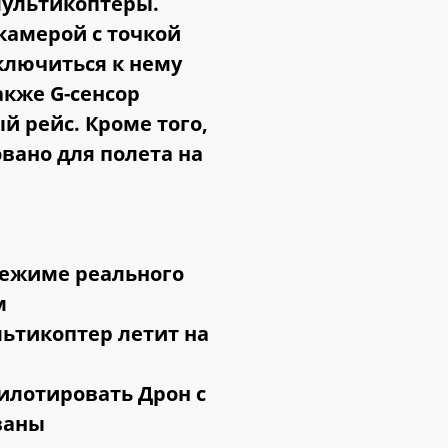
 мультикоптеры.
 камерой с точкой
ключиться к нему
акже G-сенсор
й рейс. Кроме того,
вано для полета на
режиме реального
м
ьтикоптер летит на
илотировать Дрон с
ваны