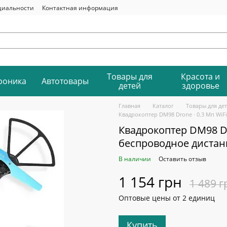
циальности
Контактная информация
Товары для
Красота и
роника
Автотовары
детей
здоровье
Главная
Каталог
Товары для де
Квадрокоптер DM98 Drone ∙ 0.3 Мп WiF
Квадрокоптер DM98 Dro
беспроводное диста
В наличии
Оставить отзыв
1 154 грн
1 489 г
Оптовые цены от 2 единиц
Купить