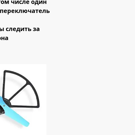
том числе
один
, переключатель
ы следить за
она