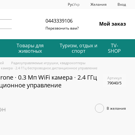
Рус
Укр
Желания
Вход
0443339106
Мой заказ
Перезвонить вам?
Товары для
Туризм, отдых и
TV-
животных
спорт
SHOP
тей
Радиоуправляемые игрушки, квадрокоптеры
i камера ∙ 2.4 ГГц беспроводное дистанционное управление
ne ∙ 0.3 Мп WiFi камера ∙ 2.4 ГГц
Артикул
79040/5
нционное управление
рн
В желания