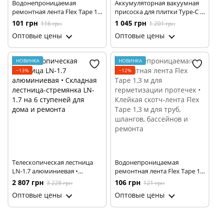
Водонепроницаемая
Аккумуляторная вакуумная
ремонтная лента Flex Tape 1
присоска для плитки Type-C •
м для герметизации
Электрический подъемник
101 грн
1 045 грн
116 грн
1 201 грн
протечек • Клейкая скотч-
для переноски
Оптовые цены
Оптовые цены
лента Flex Tape 1 м для труб,
керамогранита и
шлангов, бассейнов и
крупноформатной плитки
ремонта
НОВИНКА
НОВИНКА
−13%
−12%
Телескопическая лестница
Водонепроницаемая
LN-1.7 алюминиевая •
ремонтная лента Flex Tape 1,3
Складная лестница-
м для герметизации
2 807 грн
106 грн
3 228 грн
121 грн
стремянка LN-1.7 на 6
протечек • Клейкая скотч-
Оптовые цены
Оптовые цены
ступеней для дома и ремонта
лента Flex Tape 1,3 м для труб,
шлангов, бассейнов и
ремонта