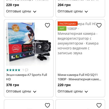
USB камера 2 метра ·
Трипод – стойка держатель
220 грн
204 грн
Эндоскопическая камера для
видеотехники и смартфона
Оптовые цены
Оптовые цены
смартфона, планшета,
телескопический TRIPOD
ноутбука
3120
РАСПРОДАЖА
ХИТ
1
Экшн камера А7 Sports Full
Мини камера Full HD SQ11
HD
1080P · Миниатюрная камера
- видеорегистратор с
378 грн
220 грн
аккумулятором · Камера
Оптовые цены
Оптовые цены
ночного видения с записью
звука