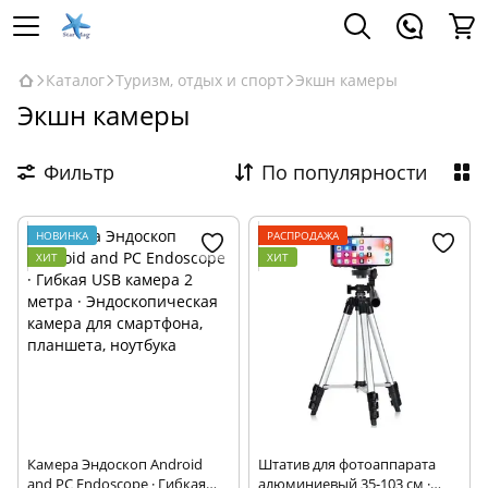
Каталог
Туризм, отдых и спорт
Экшн камеры
Экшн камеры
Фильтр
По популярности
НОВИНКА
РАСПРОДАЖА
ХИТ
ХИТ
Камера Эндоскоп Android
Штатив для фотоаппарата
and PC Endoscope · Гибкая
алюминиевый 35-103 см ·