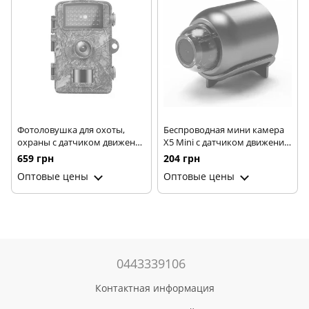
Фотоловушка для охоты,
Беспроводная мини камера
охраны с датчиком движения
X5 Mini с датчиком движения
DL001 · Автоматический
• Мини камера IP
659 грн
204 грн
видеорегистратор с защитой
видеонаблюдения Wi-Fi
Оптовые цены
Оптовые цены
IP66
FullHD
0443339106
Контактная информация