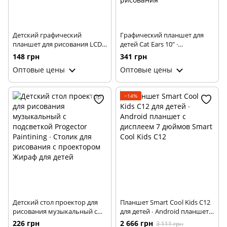
Детский графический
Графический планшет для
планшет для рисования LCD
детей Cat Ears 10" ·
Writing Tablet 10”
Многоразовая электронная
148 грн
341 грн
доска с ЖК дисплеем и
Оптовые цены
Оптовые цены
ручкой-стилусом · Детский
планшет для письма и
рисования
−14%
Детский стол проектор для
Планшет Smart Cool Kids C12
рисования музыкальный с
для детей ∙ Android планшет с
подсветкой Progector
дисплеем 7 дюймов Smart
226 грн
2 666 грн
3 111 грн