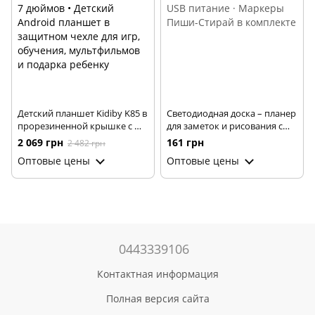
Детский планшет Kidiby K85 в
Светодиодная доска – планер
прорезиненной крышке с Wi-
для заметок и рисования с
Fi на Android 7 дюймов •
подсветкой · USB питание ·
2 069 грн
161 грн
2 482 грн
Детский Android планшет в
Маркеры Пиши-Стирай в
Оптовые цены
Оптовые цены
защитном чехле для игр,
комплекте
обучения, мультфильмов и
подарка ребенку
0443339106
Контактная информация
Полная версия сайта