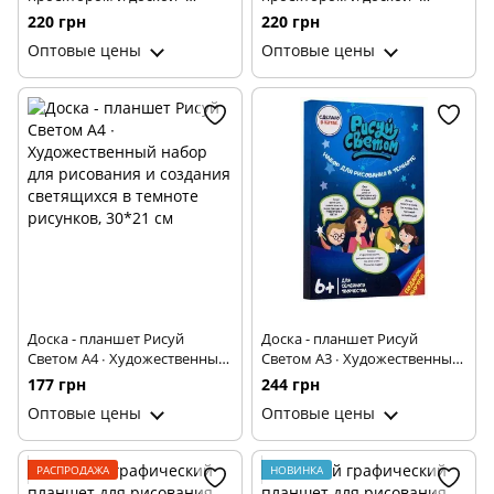
Столик для ребенка +
Столик для ребенка +
220 грн
220 грн
Комплект для рисования ∙
Комплект для рисования ∙
Оптовые цены
Оптовые цены
Слайды – насадки на
Слайды – насадки на
проектор ∙ Маркеры ∙
проектор ∙ Маркеры ∙
Стиратель ∙ Альбом для
Стиратель ∙ Альбом для
творчества ∙ Розовый
творчества ∙ Голубой
Доска - планшет Рисуй
Доска - планшет Рисуй
Светом A4 ∙ Художественный
Светом A3 ∙ Художественный
набор для рисования и
набор для рисования и
177 грн
244 грн
создания светящихся в
создания светящихся в
Оптовые цены
Оптовые цены
темноте рисунков, 30*21 см
темноте рисунков, 33*45 см
РАСПРОДАЖА
НОВИНКА