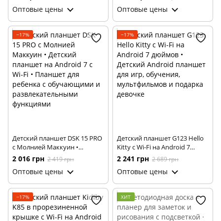
Paintining ∙ Столик для
Cool Kids C12
Оптовые цены
Оптовые цены
рисования с проектором
Жираф для детей
−17%
−17%
Детский планшет DSK 15 PRO
Детский планшет G123 Hello
с Молнией Маккуин •
Kitty с Wi-Fi на Android 7
Детский планшет на Android
дюймов • Детский Android
2 016 грн
2 241 грн
2 419 грн
2 689 грн
7 с Wi-Fi • Планшет для
планшет для игр, обучения,
Оптовые цены
Оптовые цены
ребенка с обучающими и
мультфильмов и подарка
развлекательными
девочке
функциями
−17%
ХИТ