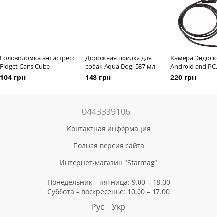
Головоломка антистресс
Дорожная поилка для
Камера Эндоск
Fidget Cans Cube
собак Aqua Dog, 537 мл
Android and PC
Endoscope · Ги
104 грн
148 грн
220 грн
камера 2 метра
Эндоскопическ
для смартфона,
0443339106
планшета, ноу
Контактная информация
Полная версия сайта
Интернет-магазин "Starmag"
Понедельник – пятница: 9.00 – 18.00
Суббота – воскресенье: 10.00 – 17.00
Рус
Укр