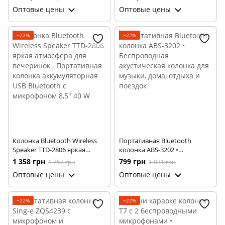
041 с подсветкой и световой
CHARGE3+ J3
Оптовые цены
Оптовые цены
музыкой LED
−22%
−22%
Колонка Bluetooth Wireless
Портативная Bluetooth
Speaker TTD-2806 яркая
колонка ABS-3202 •
атмосфера для вечеринок ∙
Беспроводная акустическая
1 358 грн
799 грн
1 752 грн
1 031 грн
Портативная колонка
колонка для музыки, дома,
Оптовые цены
Оптовые цены
аккумуляторная USB
отдыха и поездок
Bluetooth с микрофоном 8,5"
40 W
−22%
−22%