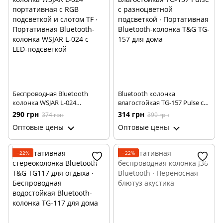
Беспроводная Bluetooth
Вluetooth колонка
колонка WSJAR L-024
влагостойкая TG-157 Pulse с
портативная с RGB
разноцветной подсветкой ∙
290 грн
314 грн
374 грн
399 грн
подсветкой и слотом TF ∙
Портативная Bluetooth-
Оптовые цены
Оптовые цены
Портативная Bluetooth-
колонка T&G TG-157 для дома
колонка WSJAR L-024 с LED-
подсветкой
−22%
−22%