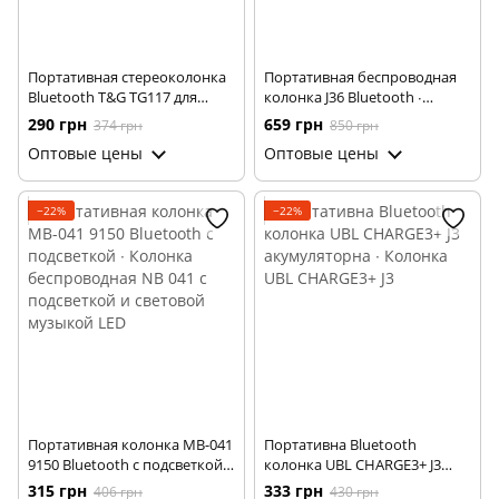
Портативная стереоколонка
Портативная беспроводная
Bluetooth T&G TG117 для
колонка J36 Bluetooth ∙
отдыха ∙ Беспроводная
Переносная блютуз акустика
290 грн
659 грн
374 грн
850 грн
водостойкая Bluetooth-
Оптовые цены
Оптовые цены
колонка TG-117 для дома
−22%
−22%
Портативная колонка MB-041
Портативна Bluetooth
9150 Bluetooth с подсветкой ∙
колонка UBL CHARGE3+ J3
Колонка беспроводная NB
акумуляторна ∙ Колонка UBL
315 грн
333 грн
406 грн
430 грн