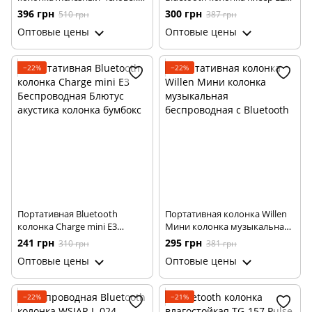
Marvel Iron Man ∙ USB ∙ micro
CHARGE2
396 грн
300 грн
510 грн
387 грн
SD
Оптовые цены
Оптовые цены
−22%
−22%
Портативная Bluetooth
Портативная колонка Willen
колонка Charge mini E3
Мини колонка музыкальная
Беспроводная Блютус
беспроводная с Bluetooth
241 грн
295 грн
310 грн
381 грн
акустика колонка бумбокс
Оптовые цены
Оптовые цены
−22%
−21%