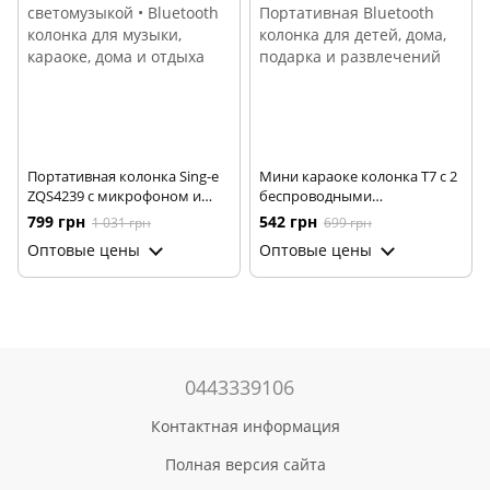
Портативная колонка Sing-e
Мини караоке колонка T7 с 2
ZQS4239 с микрофоном и
беспроводными
светомузыкой • Bluetooth
микрофонами • Портативная
799 грн
542 грн
1 031 грн
699 грн
колонка для музыки,
Bluetooth колонка для детей,
Оптовые цены
Оптовые цены
караоке, дома и отдыха
дома, подарка и развлечений
0443339106
Контактная информация
Полная версия сайта