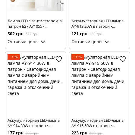
Лампа LED с вентилятором в
Аккумуляторная LED-лампа
патрон E27 AY1055 •
AY-913 20W в патрон •
Светодиодная лампа-
Светодиодная лампа с
502 грн
121 грн
577 грн
139 грн
вентилятор 2 в 1 с пультом, 3
аварийным питанием для
Оптовые цены
Оптовые цены
режимами света и 3
дома, дачи, гаража и
скоростями для дома, кухни,
отключений света
дачи и офиса
−13%
−13%
Аккумуляторная LED-лампа
Аккумуляторная LED-лампа
AY-914 30W в патрон •
AY-915 50W в патрон •
Светодиодная лампа с
Светодиодная лампа с
177 грн
223 грн
203 грн
256 грн