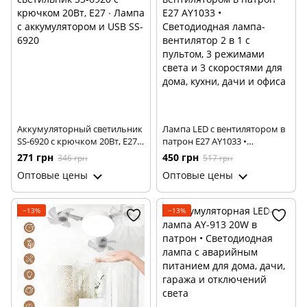
Аккумуляторный светильник
Лампа LED с вентилятором в
SS-6920 с крючком 20Вт, Е27 ∙
патрон E27 AY1033 •
Лампа с аккумулятором и
Светодиодная лампа-
271 грн
450 грн
346 грн
517 грн
USB SS-6920
вентилятор 2 в 1 с пультом, 3
Оптовые цены
Оптовые цены
режимами света и 3
скоростями для дома, кухни,
дачи и офиса
−13%
−13%