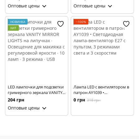
аварийным питанием для
аварийным питанием для
Оптовые цены
Оптовые цены
дома, дачи, гаража и
дома, дачи, гаража и
отключений света
отключений света
НОВИНКА
−100%
ХИТ
LED лампочки для подсветки
Лампа LED с вентилятором в
гримерного зеркала VANITY
патрон AY1039 •
MIRROR LIGHTS на липучках ∙
Светодиодная лампа-
204 грн
0 грн
318 грн
Освещение для макияжа с
вентилятор E27 с пультом, 3
Оптовые цены
регулировкой яркости ∙ 10
режимами света и 3
ламп ∙ 3 режима ∙ USB
скоростям