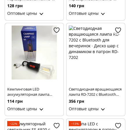
Аварийная лампочка с
Аварийная лампочка с
128 грн
140 грн
аккумулятором 2 x 18650 15w
аккумулятором 18650 20w
Оптовые цены
Оптовые цены
E27
E27
Кемпинговая LED
Светодиодная вращающаяся
аккумуляторная лампа
лампа RD-7202 с Bluetooth
Camping Lamp T-02 ∙
для вечеринок ∙ Диско шар с
114 грн
356 грн
Светильник Camping Lamp T-
динамиком в патрон RD-7202
Оптовые цены
Оптовые цены
02 с крючком
−22%
−13%