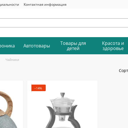
циальности
Контактная информация
Товары для
Красота и
роника
Автотовары
детей
здоровье
Чайники
Сорт
−14%