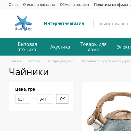
Перейти к основному контенту
О нас
Оплата и доставка
Обмен и возврат
Политика конфиден
Интернет-магазин
Бытовая
Товары для
Акустика
Элект
техника
дома
Главная
Каталог
Товары для дома
Кухонная посуда и аксессуары
Чайники
Цена, грн
От Цена, грн
До Цена, грн
OK