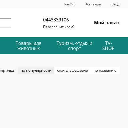
Рус
Укр
Желания
Вход
0443339106
Мой заказ
Перезвонить вам?
Товары для
Туризм, отдых и
TV-
животных
спорт
SHOP
ировка:
по популярности
сначала дешевле
по названию