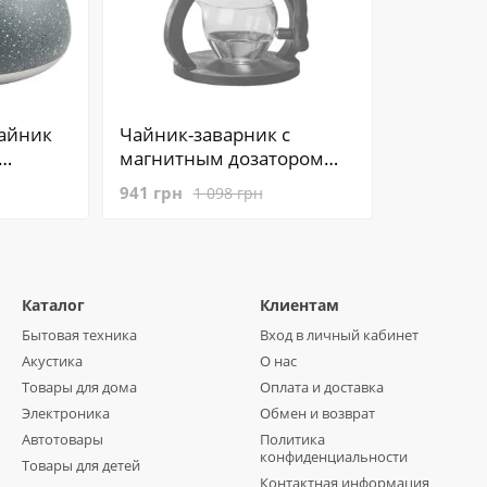
айник
Чайник-заварник с
магнитным дозатором
тием ∙
H1208 ∙ Проливной
941 грн
1 098 грн
N-5306
чайник-заварник H1208 с
магнитом
Каталог
Клиентам
Бытовая техника
Вход в личный кабинет
Акустика
О нас
Товары для дома
Оплата и доставка
Электроника
Обмен и возврат
Автотовары
Политика
конфиденциальности
Товары для детей
Контактная информация