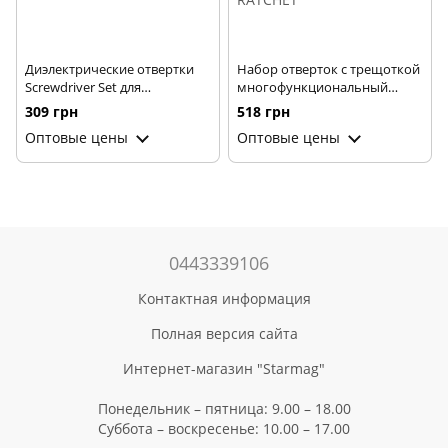
Диэлектрические отвертки
Набор отверток с трещоткой
Screwdriver Set для
многофункциональный
безопасной работы с
ручной инструмент 68 в 1
309 грн
518 грн
электричеством ∙ Набор
Torx RATCHET ∙
Оптовые цены
Оптовые цены
диэлектрических отверток в
Универсальный набор
чехле Screwdriver Set 7 шт
ручного инструмента Torx
RATCHET
0443339106
Контактная информация
Полная версия сайта
Интернет-магазин "Starmag"
Понедельник – пятница: 9.00 – 18.00
Суббота – воскресенье: 10.00 – 17.00