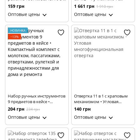
Мини-набор для ремонта и
квадратом 1/2″ для
159 грн
1 661 грн
1 910 грн
бытовых работ Tool Kit Set
контролируемой затяжки
Оптовые цены
Оптовые цены
13776-3
резьбовых соединений
НОВИНКА
−13%
Набор ручных инструментов
Отвертка 11 в 1 с храповым
9 предметов в кейсе •
механизмом • Угловая
Компактный комплект с
многофункциональная
204 грн
140 грн
234 грн
молотком, пассатижами,
отвертка
Оптовые цены
Оптовые цены
отвертками, рулеткой и
принадлежностями для дома
и ремонта