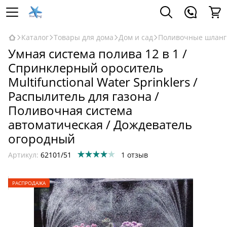
Каталог
Товары для дома
Дом и сад
Поливочные шланг
Умная система полива 12 в 1 /
Спринклерный ороситель
Multifunctional Water Sprinklers /
Распылитель для газона /
Поливочная система
автоматическая / Дождеватель
огородный
Артикул:
62101/51
1 отзыв
РАСПРОДАЖА