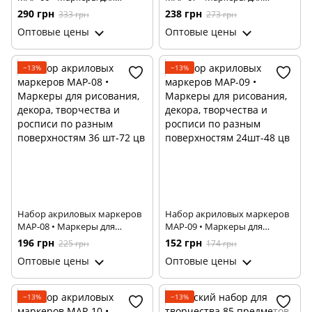
рисования, декора,
рисования, декора,
290 грн
238 грн
333 грн
273 грн
творчества и росписи по
творчества и росписи по
Оптовые цены
Оптовые цены
разным поверхностям 60
разным поверхностям 48
шт-120 цв
шт-96 цв
−13%
−13%
Набор акриловых маркеров
Набор акриловых маркеров
MAP-08 • Маркеры для
MAP-09 • Маркеры для
рисования, декора,
рисования, декора,
196 грн
152 грн
225 грн
174 грн
творчества и росписи по
творчества и росписи по
Оптовые цены
Оптовые цены
разным поверхностям 36
разным поверхностям
шт-72 цв
24шт-48 цв
−13%
−13%