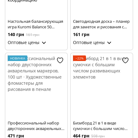
Настольная балансирующая
Светодиодная доска – планер
игра Kuromi Balance 50
для заметок и рисования с
деталей для детей и семьи •
подсветкой · USB питание ·
140 грн
161 грн
161 грн
Развивающая игра Kuromi
Маркеры Пиши-Стирай в
Оптовые цены
Оптовые цены
Balance на баланс, моторику,
комплекте
внимание и координацию
НОВИНКА
−22%
Профессиональный набор
Бизиборд 21 в 1 в виде
двусторонних акварельных
сумочки с большим числом
маркеров, 100 шт ·
развивающих элементов
471 грн
464 грн
598 грн