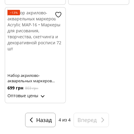
росписи 48 шт
росписи 60 шт
−13%
Набор акрилово-
акварельных маркеров
Acrylic MAP-16 • Маркеры для
699 грн
803 грн
рисования, творчества,
Оптовые цены
скетчинга и декоративной
росписи 72 шт
Назад
Вперед
4
из 4