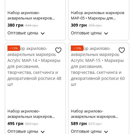
Набор акрилово-
Набор акриловых маркеров
акварельных маркеров
MAP-05 • Маркеры для
Acrylic MAP-13 для
рисования, декора,
380 грн
309 грн
444 грн
355 грн
художников 36 цв ∙ Набор
творчества и росписи по
Оптовые цены
Оптовые цены
маркеров в черном боксе
разным поверхностям 60 шт
Acrylic MAP-13
−13%
−13%
Набор акрилово-
Набор акрилово-
акварельных маркеров
акварельных маркеров
Acrylic MAP-14 • Маркеры для
Acrylic MAP-15 • Маркеры для
495 грн
589 грн
569 грн
677 грн
рисования, творчества,
рисования, творчества,
Оптовые цены
Оптовые цены
скетчинга и декоративной
скетчинга и декоративной