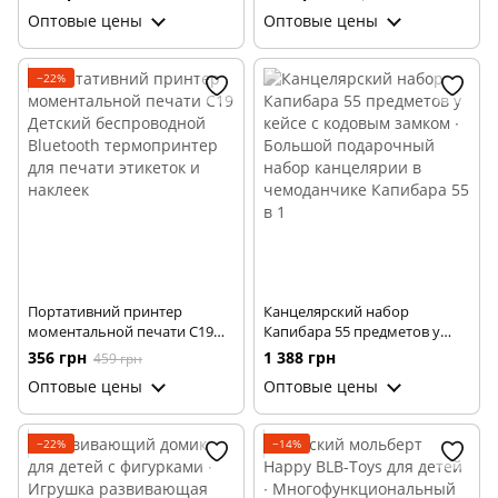
Художественные
Оптовые цены
Оптовые цены
фломастеры для рисования в
пенале
−22%
Портативний принтер
Канцелярский набор
моментальной печати C19
Капибара 55 предметов у
Детский беспроводной
кейсе с кодовым замком ∙
356 грн
1 388 грн
459 грн
Bluetooth термопринтер для
Большой подарочный набор
Оптовые цены
Оптовые цены
печати этикеток и наклеек
канцелярии в чемоданчике
Капибара 55 в 1
−22%
−14%