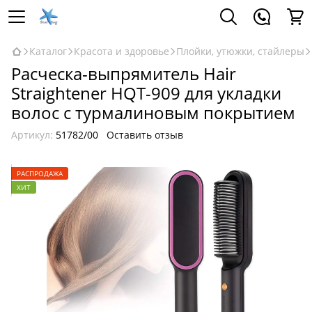
Каталог
Красота и здоровье
Плойки, утюжки, стайлеры
Расческа-выпрямитель Hair
Straightener HQT-909 для укладки
волос с турмалиновым покрытием
Артикул:
51782/00
Оставить отзыв
РАСПРОДАЖА
ХИТ