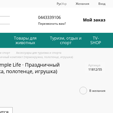
Рус
Укр
Желания
Вход
0443339106
Мой заказ
Перезвонить вам?
Товары для
Туризм, отдых и
TV-
животных
спорт
SHOP
и спорт
Аксессуары для туризма и спорта
ничный комплект (термокружка, полотенце, игрушка)
mple Life ∙ Праздничный
Артикул
11812/55
а, полотенце, игрушка)
В желания
ится