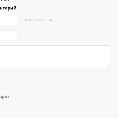
ентарий
Войти с помощью
врат