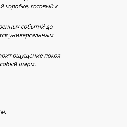
й коробке, готовый к
венных событий до
ется универсальным
дарит ощущение покоя
 особый шарм.
см.