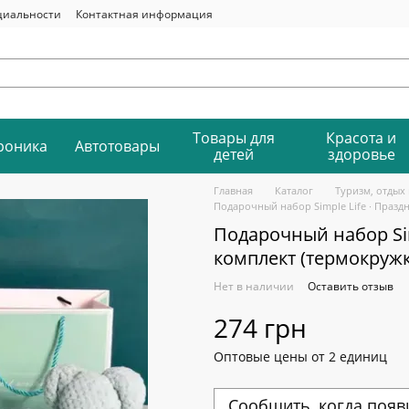
циальности
Контактная информация
Товары для
Красота и
роника
Автотовары
детей
здоровье
Главная
Каталог
Туризм, отдых 
Подарочный набор Simple Life ∙ Празд
Подарочный набор Si
комплект (термокружк
Нет в наличии
Оставить отзыв
274 грн
Оптовые цены от 2 единиц
Сообщить, когда появ