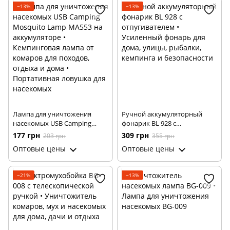
Видеонаблюдение и охранные системы
−13%
−13%
Отпугиватели животных и насекомых
Аксесcуары для дома
Мебель
Лампа для уничтожения
Ручной аккумуляторный
насекомых USB Camping
фонарик BL 928 с
Mosquito Lamp MA553 на
отпугивателем • Усиленный
177 грн
309 грн
203 грн
355 грн
аккумуляторе • Кемпинговая
фонарь для дома, улицы,
Оптовые цены
Оптовые цены
лампа от комаров для
рыбалки, кемпинга и
походов, отдыха и дома •
безопасности
Портативная ловушка для
−21%
−13%
насекомых