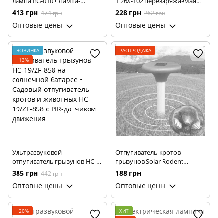
лампа BG-010 • Лампа-
1 26X-102 перезаряжаемая
уничтожитель насекомых
через USB • Электрическая
413 грн
228 грн
474 грн
262 грн
BG-010
ракетка от мух и комаров с
Оптовые цены
Оптовые цены
подсветкой для дома, дачи и
отдыха
НОВИНКА
РАСПРОДАЖА
−13%
Ультразвуковой
Отпугиватель кротов
отпугиватель грызунов HC-
грызунов Solar Rodent
19/ZF-858 на солнечной
Repeller на солнечной
385 грн
188 грн
442 грн
батарее • Садовый
батарее
Оптовые цены
Оптовые цены
отпугиватель кротов и
животных HC-19/ZF-858 с PIR-
датчиком движения
−20%
ХИТ