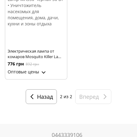
Электрическая лампа от
комаров Mosquito Killer Lamp
MA550 черная 30 Вт •
776 грн
892 грн
Уничтожитель насекомых
Оптовые цены
для помещения, дома, дачи,
кухни и зоны отдыха
Назад
Вперед
2
из 2
0443339106