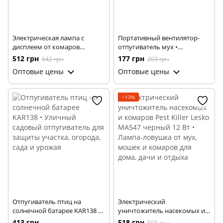
Электрическая лампа с
Портативный вентилятор-
дисплеем от комаров
отпугиватель мух •
Mosquito Killer • УФ-ловушка
Настольный отпугиватель
512 грн
177 грн
642 грн
203 грн
для насекомых с экраном и
летающих насекомых для
Оптовые цены
Оптовые цены
разрядной сеткой
кухни, стола, дачи, террасы и
комфортного отдыха
−13%
Отпугиватель птиц на
Электрический
солнечной батарее KAR138 •
уничтожитель насекомых и
Уличный садовый
комаров Pest Killer Lesko
413 грн
518 грн
595 грн