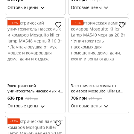
отпугиватель для защиты
MA547 черный 12 Вт • Лампа-
Оптовые цены
Оптовые цены
участка, огорода, сада и
ловушка от мух, мошек и
урожая
комаров для дома, дачи и
отдыха
−13%
−13%
Электрический
Электрическая лампа от
уничтожитель насекомых и
комаров Mosquito Killer Lamp
комаров Mosquito killer lamp
MA549 черная 20 Вт •
636 грн
706 грн
731 грн
811 грн
MA548 черный 16 Вт • Лампа-
Уничтожитель насекомых
Оптовые цены
Оптовые цены
ловушка от мух, мошек и
для помещения, дома, дачи,
комаров для дома, дачи и
кухни и зоны отдыха
отдыха
−13%