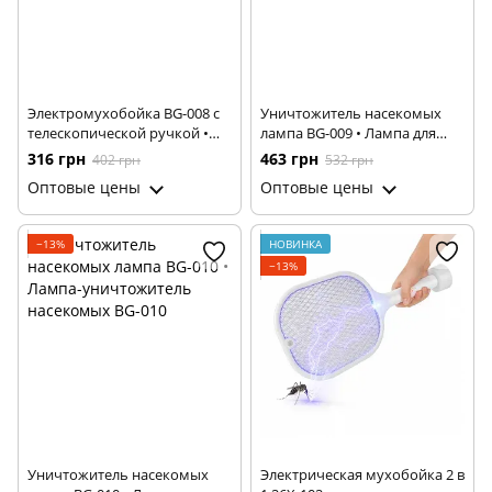
Электромухобойка BG-008 с
Уничтожитель насекомых
телескопической ручкой •
лампа BG-009 • Лампа для
Уничтожитель комаров, мух
уничтожения насекомых BG-
316 грн
463 грн
402 грн
532 грн
и насекомых для дома, дачи
009
Оптовые цены
Оптовые цены
и отдыха
−13%
НОВИНКА
−13%
Уничтожитель насекомых
Электрическая мухобойка 2 в