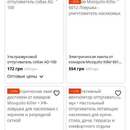
−20%
Ультразвуковой
Электрическая лампа от
отпугиватель собак AD-100
комаров Mosquito Killer 6012
Ловушка - уничтожитель
172 грн
554 грн
215 грн
695 грн
насекомых
Оптовые цены
−20%
−13%