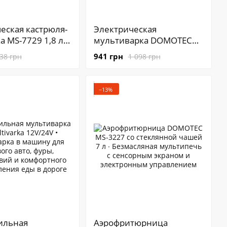
еская кастрюля-
Электрическая
 MS-7729 1,8 л ∙
мультиварка DOMOTEC
ункциональная
MS-7726 для кухни ∙
941 грн
38 грн
1 098 грн
 MS-7729 для
Мультиварка DOMOTEC
приготовления
MS-7726 для дома и
кулинарии
−13%
ильная
Аэрофритюрница