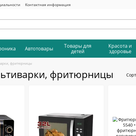
циальности
Контактная информация
Товары для
Красота и
роника
Автотовары
детей
здоровье
варки, фритюрницы
льтиварки, фритюрницы
Сорт