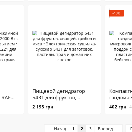
тронным
Cooker с одной
R.5397 д
конфоркой для дома,
приготов
−13%
дачи и кухни
запекани
Пищевой дегидратор
Компактн
 RAF
5431 для фруктов,
сэндвиче
 с
овощей, грибов и мяса •
микровол
2 193 грн
402 грн
4
Электрическая сушилка-
Вафельн
к-
сухожар 5431 для
антипри
 для
заготовок, пастилы, трав
пластина
Назад
1
2
3
Вперед
панини,
и домашних снеков
бейглов 