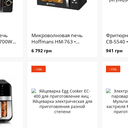
ечь
Микроволновая печь
Фритюрн
 700W
Hoffmans HM-763 •
CB-5540 
трый
Объёмная и мощная
фритюрни
6 792 грн
941 грн
микроволновка для дома
с регул
•
32 л 2000 Вт
термост
дёжная
−14%
−15%