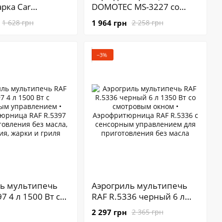
рка Car
DOMOTEC MS-3227 со
a 12V/24V •
стеклянной чашей 7 л ∙
1 964 грн
1 628 грн
2 258 грн
арка в машину
Безмасляная мультипечь
вого авто, фуры,
с сенсорным экраном и
твий и
электронным
−3%
ного
управлением
ления еды в
ль мультипечь
Аэрогриль мультипечь
7 4 л 1500 Вт с
RAF R.5336 черный 6 л
ым управлением
1350 Вт со смотровым
2 297 грн
2 365 грн
итюрница RAF
окном • Аэрофритюрница