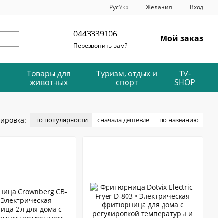
Рус
Укр
Желания
Вход
0443339106
Мой заказ
Перезвонить вам?
Товары для
Туризм, отдых и
TV-
животных
спорт
SHOP
ировка:
по популярности
сначала дешевле
по названию