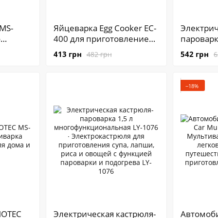
MS-
Яйцеварка Egg Cooker EC-
Электрич
о
400 для приготовление
пароварка
доровых
яиц ∙ Яйцеварка
Мультиф
413 грн
542 грн
482 грн
6
 MS-3226
электрическая для
кастрюля
приготовления разной
варки и 
Вт
степени
на пару
−18%
MOTEC
Электрическая кастрюля-
Автомоб