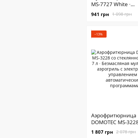
MS-7727 White ∙
Мультиварка DO
941 грн
1 098 грн
MS-7727 для дома
кулинарии
−13%
Аэрофритюрница
DOMOTEC MS-3228
стеклянной чашей 
1 807 грн
2 078 грн
Безмасляная муль