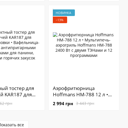
ля
RAF R.5336 с сенсорным
ления без масла,
управлением для
НОВИНКА
я, жарки и гриля
приготовления без масла
−13%
ый тостер для
Аэрофритюрница
й KAR187 для
Hoffmans HM-788 12 л •
новки •
Мультипечь-аэрогриль
2 994 грн
62 грн
3 443 грн
ица-поддон с
Hoffmans HM-788 2400 Вт
гарными
с двумя ТЭНами и 12
ми для панини,
программами
Показать все
и горячих