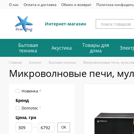
Перейти к основному контенту
О нас
Оплата и доставка
Обмен и возврат
Политика конфиден
Интернет-магазин
Бытовая
Товары для
Акустика
Элект
техника
дома
Главная
Каталог
Бытовая техника
Микроволновые печи, мульти
Микроволновые печи, му
Новинка
4
Бренд
Domotec
1
Цена, грн
От Цена, грн
До Цена, грн
OK