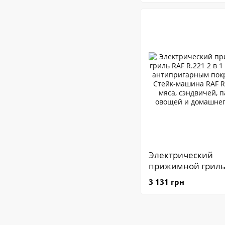
аэрогриль с элек
управлением и
автоматическими
программами
Электрический
прижимной гриль
R.221 2 в 1 2000 Вт
3 131 грн
антипригарным
покрытием • Стей
машина RAF R.221
мяса, сэндвичей, 