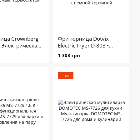
ица Crownberg
Фритюрница Dotvix
• Электрическая
Electric Fryer D-803 •
ца 2 л для дома
Электрическая
1 308 грн
ируемым
фритюрница для дома с
атом
регулировкой
температуры и съемной
−14%
корзиной