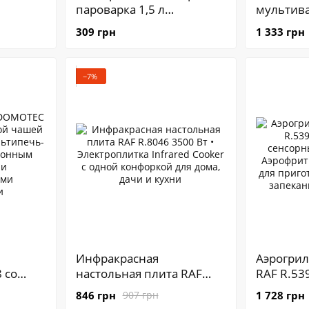
пароварка 1,5 л
мультива
MOTEC
многофункциональная
Multivark
309 грн
1 333 грн
 и
LY-1076 ∙
Мультив
Электрокастрюля для
для легко
приготовления супа,
путешес
−7%
лапши, риса и овощей с
комфорт
функцией пароварки и
приготов
подогрева LY-1076
дороге
Инфракрасная
Аэрогри
 со
настольная плита RAF
RAF R.539
7 л ∙
R.8046 3500 Вт •
сенсорн
846 грн
1 728 грн
907 грн
типечь-
Электроплитка Infrared
• Аэрофр