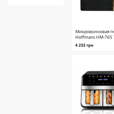
Микроволновая п
Hoffmans HM-765
20 литров — быс
4 232 грн
разогрев и
размораживание 
Компактная и на
микроволновка