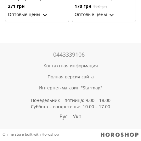
Светомузыка с пультом и
белым светом ∙
271 грн
170 грн
198 грн
Bluetooth
Универсальная LED-лента
Оптовые цены
Оптовые цены
SMD 5050 RGBW
0443339106
Контактная информация
Полная версия сайта
Интернет-магазин "Starmag"
Понедельник – пятница: 9.00 – 18.00
Суббота – воскресенье: 10.00 – 17.00
Рус
Укр
Online store built with Horoshop