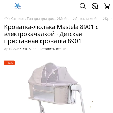
Каталог
Товары для дома
Мебель
Детская мебель
Кров
Кроватка-люлька Mastela 8901 с
электрокачалкой ∙ Детская
приставная кроватка 8901
Артикул:
57163/59
Оставить отзыв
−14%