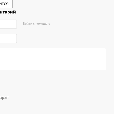
ится
ентарий
Войти с помощью
врат