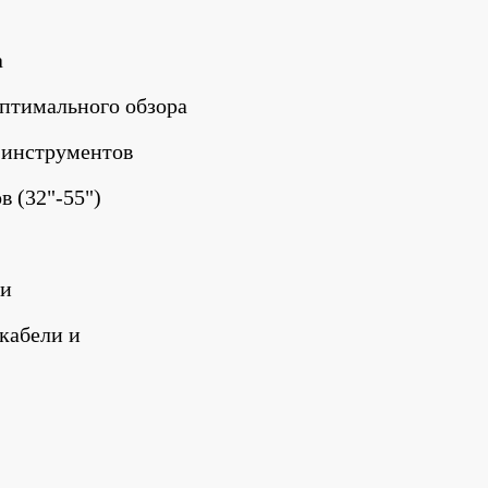
а
оптимального обзора
х инструментов
в (32"-55")
ли
кабели и 