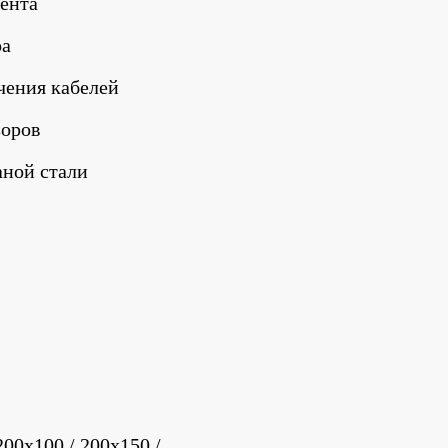
мента
ра
чения кабелей
зоров
аной стали
00x100 / 200x150 / 