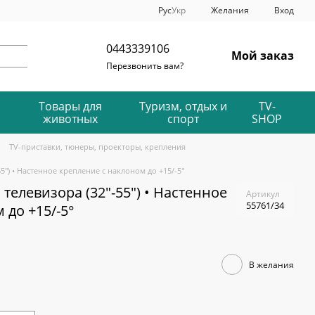
Рус
Укр
Желания
Вход
0443339106
Мой заказ
Перезвонить вам?
Товары для
Туризм, отдых и
TV-
животных
спорт
SHOP
TV-приставки, тюнеры, проекторы, крепления
5") • Настенное крепление с наклоном до +15/-5°
телевизора (32"-55") • Настенное
Артикул
55761/34
 до +15/-5°
В желания