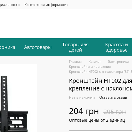
циальности
Контактная информация
Товары для
Красота и
роника
Автотовары
детей
здоровье
Главная
Каталог
Электроника
Кронштейны и крепления
Кронштейн HT002 для телевизора (32"-5
Кронштейн HT002 для 
крепление с наклоном
Нет в наличии
Оставить отзыв
204 грн
295 грн
Оптовые цены от 2 единиц