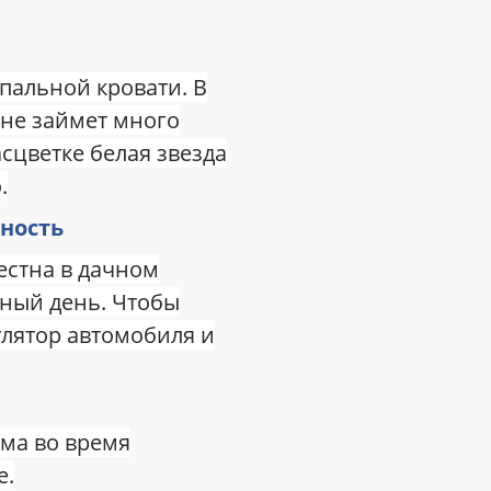
пальной кровати. В
 не займет много
асцветке белая звезда
.
ность
естна в дачном
дный день. Чтобы
улятор автомобиля и
ма во время
е.