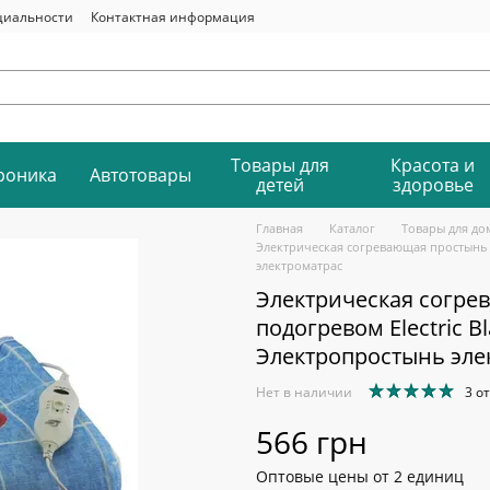
циальности
Контактная информация
Товары для
Красота и
роника
Автотовары
детей
здоровье
Главная
Каталог
Товары для до
Электрическая согревающая простынь – 
электроматрас
Электрическая согре
подогревом Electric Bl
Электропростынь эле
Нет в наличии
3 о
566 грн
Оптовые цены от 2 единиц