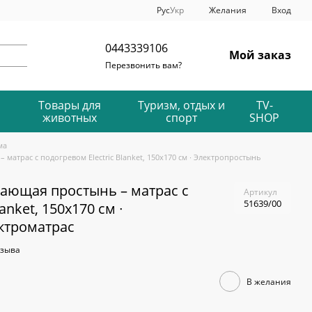
Рус
Укр
Желания
Вход
0443339106
Мой заказ
Перезвонить вам?
Товары для
Туризм, отдых и
TV-
животных
спорт
SHOP
ма
матрас с подогревом Electric Blanket, 150х170 см ∙ Электропростынь
вающая простынь – матрас с
Артикул
51639/00
anket, 150х170 см ∙
ктроматрас
тзыва
В желания