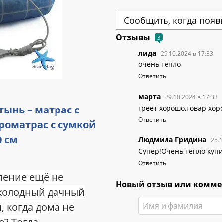
Сообщить, когда появ
Отзывы
3
лида
29.10.2024 в 17:33
очень тепло
Ответить
марта
29.10.2024 в 17:33
греет хорошо,товар хор
ынь – матрас с
Ответить
роматрас с сумкой
0 см
Людмила Гридина
25.
Супер!Очень тепло купи
Ответить
ление ещё не
Новый отзыв или комм
 холодный дачный
, когда дома не
е? Тогда