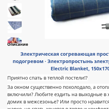
Описание
Электрическая согревающая прост
подогревом ∙ Электропростынь элект
Electric Blanket, 150х17
Приятно спать в теплой постели!?
За окном существенно похолодало, а отоп
включили? Любите ездить на выходные в
домик в межсезонье? Или просто нравится
жарко, но спать хочется в тепле и комфорт