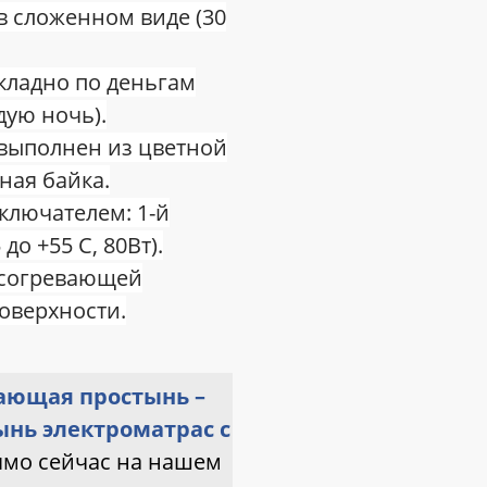
 сложенном виде (30
кладно по деньгам
дую ночь).
выполнен из цветной
ная байка.
лючателем: 1-й
 до +55 С, 80Вт).
 согревающей
оверхности.
ающая простынь –
ынь электроматрас с
ямо сейчас на нашем