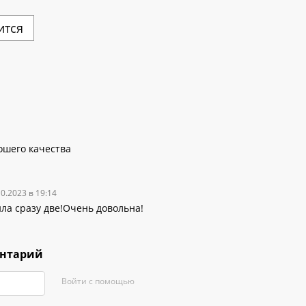
ится
ошего качества
10.2023 в 19:14
ла сразу две!Очень довольна!
ентарий
Войти с помощью