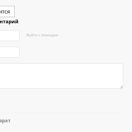
ится
ентарий
Войти с помощью
врат