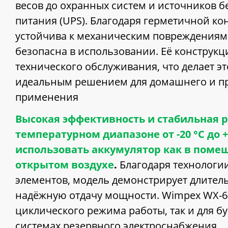
весов до охранных систем и источников 
питания (UPS). Благодаря герметичной ко
устойчива к механическим повреждениям
безопасна в использовании. Её конструкц
технического обслуживания, что делает эт
идеальным решением для домашнего и п
применения
Высокая эффективность и стабильная р
температурном диапазоне от -20 °C до 
использовать аккумулятор как в помещ
открытом воздухе
.
Благодаря технологи
элементов, модель демонстрирует длител
надёжную отдачу мощности. Wimpex WX-64
циклического режима работы, так и для б
системах резервного электроснабжения