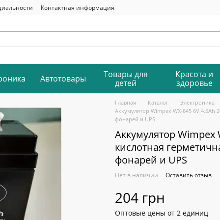
циальности
Контактная информация
Товары для
Красота и
роника
Автотовары
детей
здоровье
Главная
Каталог
Электроника
Аккумулятор Wimpex WX-645 6V 4.5Ah 2
фонарей и UPS
Аккумулятор Wimpex W
кислотная герметичн
фонарей и UPS
Нет в наличии
Оставить отзыв
204 грн
Оптовые цены от 2 единиц