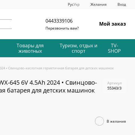
Рус
Укр
Желания
Вход
0443339106
Мой заказ
Перезвонить вам?
Товары для
Туризм, отдых и
TV-
животных
спорт
SHOP
024 • Свинцово-кислотная герметичная батарея для детских машинок
X-645 6V 4.5Ah 2024 • Свинцово-
Артикул
55343/3
ая батарея для детских машинок
В желания