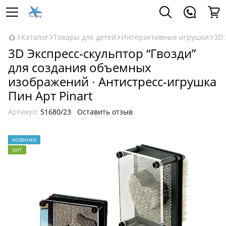
Каталог
Товары для детей
Интерактивные игрушки
3D 
3D Экспресс-скульптор “Гвозди”
для создания объемных
изображений ∙ Антистресс-игрушка
Пин Арт Pinart
Артикул:
51680/23
Оставить отзыв
НОВИНКА
ХИТ