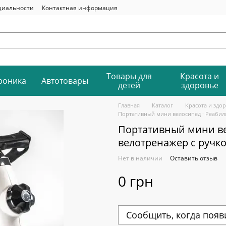
циальности
Контактная информация
Товары для
Красота и
роника
Автотовары
детей
здоровье
Главная
Каталог
Красота и здо
Портативный мини велосипед · Реабил
Портативный мини в
велотренажер с ручк
Нет в наличии
Оставить отзыв
0 грн
Сообщить, когда появ