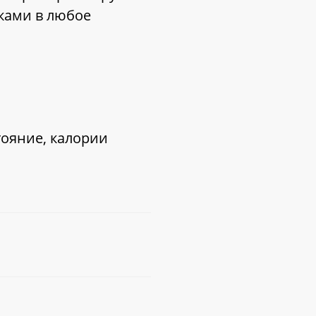
ками в любое
тояние, калории