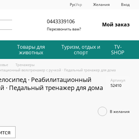
Рус
Укр
Желания
Вход
0443339106
Мой заказ
Перезвонить вам?
Товары для
Туризм, отдых и
TV-
животных
спорт
SHOP
ровье
Тренажеры
итационный велотренажер с ручкой · Педальный тренажер для дома
елосипед · Реабилитационный
Артикул
52410
ой · Педальный тренажер для дома
В желания
ится