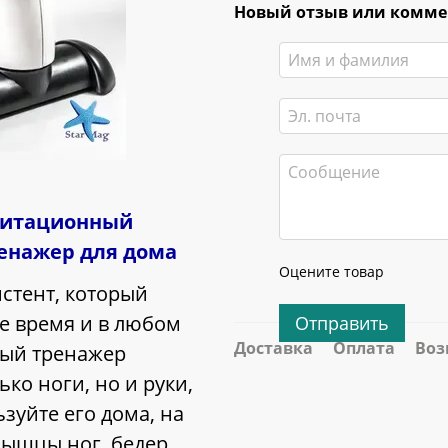
Новый отзыв или комм
литационный
ренажер для дома
Оцените товар
стент, который
е время и в любом
Отправить
Доставка
Оплата
Воз
ный тренажер
ко ноги, но и руки,
зуйте его дома, на
мышцы ног, бедер,