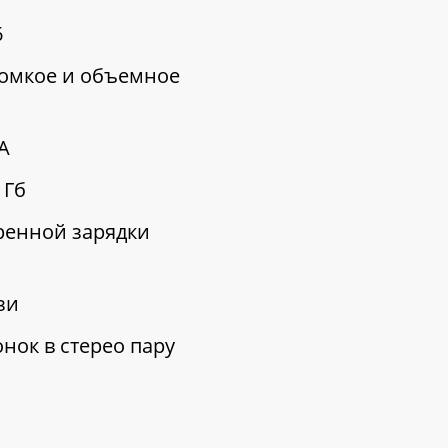
6
ромкое и объемное
MA
 Гб
тренной зарядки
язи
нок в стерео пару