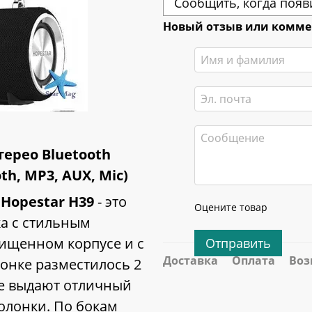
Сообщить, когда появ
Новый отзыв или комм
ерео Bluetooth
th, MP3, AUX, Mic)
а
Hopestar H39
- это
Оцените товар
ка с стильным
ищенном корпусе и с
Отправить
Доставка
Оплата
Воз
онке разместилось 2
ые выдают отличный
олонки. По бокам