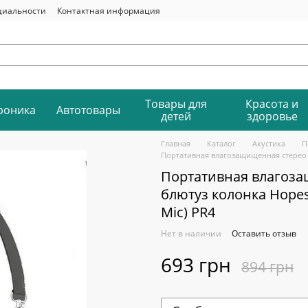
циальности
Контактная информация
Товары для
Красота и
роника
Автотовары
детей
здоровье
Главная
Каталог
Акустика
П
Портативная влагозащищенная стерео Bl
Портативная влагоза
блютуз колонка Hopest
Mic) PR4
Нет в наличии
Оставить отзыв
693 грн
894 грн