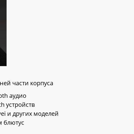
ней части корпуса
oth аудио
th устройств
awei и других моделей
м блютус