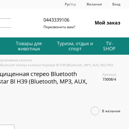
Рус
Укр
Желания
Вход
0443339106
Мой заказ
Перезвонить вам?
Товары для
Туризм, отдых и
TV-
животных
спорт
SHOP
ортативные колонки
uetooth блютуз колонка Hopestar Bl H39 (Bluetooth, MP3, AUX, Mic) PR4
щищенная стерео Bluetooth
Артикул
73008/4
ar Bl H39 (Bluetooth, MP3, AUX,
В желания