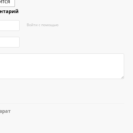
ится
ентарий
Войти с помощью
врат