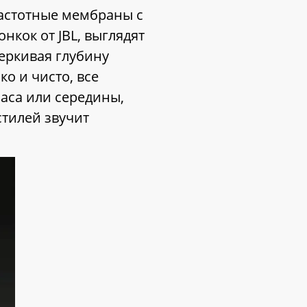
астотные мембраны с
нкок от JBL, выглядят
еркивая глубину
ко и чисто, все
аса или середины,
стилей звучит