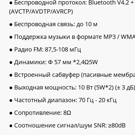
● Беспроводной протокол: Bluetooth V4.2 
(AVCTP/AVDTP/AVRCP)
● Беспроводная связь: до 10 м
● Поддержка музыки в формате MP3 / WM
● Радио FM: 87,5-108 мГц
● Динамики: Ф 57 мм *2,4Ω5W
● Встроенный сабвуфер (пасивные мембра
● Выходная мощность: 10 Вт (5W*2) (± 3 дБ
● Частотный диапазон: 70 Гц - 20 кГц
● Сопротивление: 8Ω
● Соотношение сигнал/шум SNR: ≥80dB