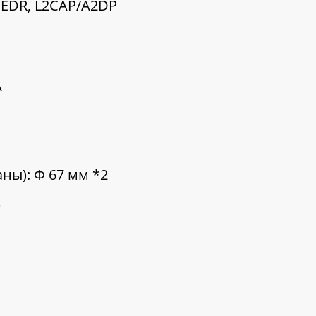
+ EDR, L2CAP/A2DP
A
ны): Ф 67 мм *2
)