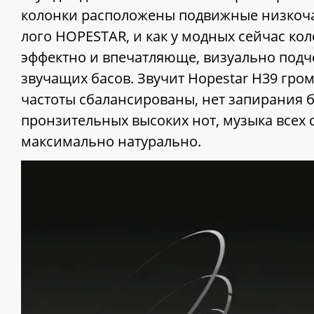
колонки расположены подвижные низкоч
лого HOPESTAR, и как у модных сейчас коло
эффектно и впечатляюще, визуально подч
звучащих басов. Звучит Hopestar H39 гром
частоты сбалансированы, нет запирания б
пронзительных высоких нот, музыка всех 
максимально натурально.