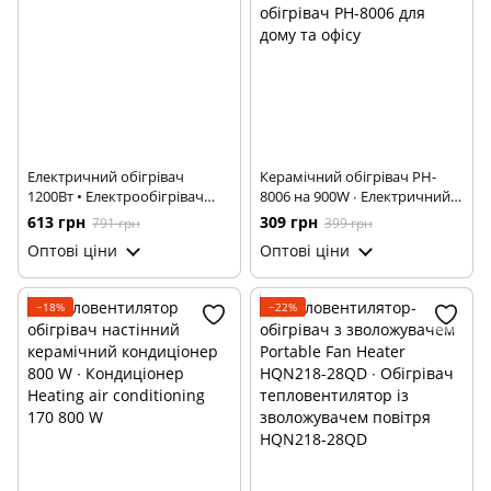
Електричний обігрівач
Керамічний обігрівач PH-
1200Вт • Електрообігрівач
8006 на 900W ∙ Електричний
дуйчик для дому Fl-2564
компактний обігрівач PH-
613 грн
309 грн
791 грн
399 грн
8006 для дому та офісу
Оптові ціни
Оптові ціни
−18%
−22%