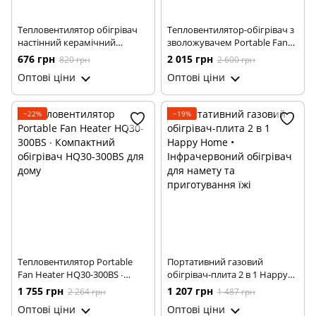
Тепловентилятор обігрівач
Тепловентилятор-обігрівач з
настінний керамічний
зволожувачем Portable Fan
кондиціонер 800 W ∙
Heater HQN218-28QD ∙
676 грн
2 015 грн
820 грн
2 600 грн
Кондиціонер Heating air
Обігрівач тепловентилятор із
Оптові ціни
Оптові ціни
conditioning 170 800 W
зволожувачем повітря
HQN218-28QD
−22%
−19%
Тепловентилятор Portable
Портативний газовий
Fan Heater HQ30-300BS ∙
обігрівач-плита 2 в 1 Happy
Компактний обігрівач HQ30-
Home • Інфрачервоний
1 755 грн
1 207 грн
2 264 грн
1 487 грн
300BS для дому
обігрівач для намету та
Оптові ціни
Оптові ціни
приготування їжі