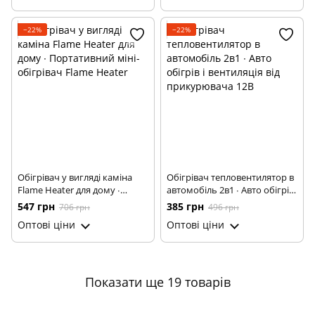
−22%
−22%
Обігрівач у вигляді каміна
Обігрівач тепловентилятор в
Flame Heater для дому ∙
автомобіль 2в1 ∙ Авто обігрів
Портативний міні-обігрівач
і вентиляція від прикурювача
547 грн
385 грн
706 грн
496 грн
Flame Heater
12В
Оптові ціни
Оптові ціни
Показати ще 19 товарів