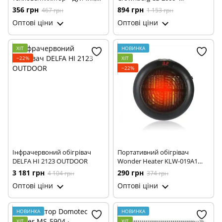
2000 Вт PoTop LQ-501 ∙
Електричний конвектор, 2000
356 грн
894 грн
467 грн
1 153 грн
Електричний побутовий
Вт
Оптові ціни
Оптові ціни
обігрівач
ХІТ
НОВИНКА
−22%
ХІТ
−22%
Інфрачервоний обігрівач
Портативний обігрівач
DELFA HI 2123 OUTDOOR
Wonder Heater KLW-019A1
900Вт
3 181 грн
290 грн
4 104 грн
374 грн
Оптові ціни
Оптові ціни
НОВИНКА
НОВИНКА
ХІТ
ХІТ