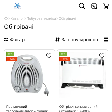
Каталог
Побутова техніка
Обігрівачі
Обігрівачі
Фільтр
За популярністю
ХІТ
ХІТ
−24%
−22%
Портативний
Обігрівач конвекторний
тепловентилятор – дуйчик,
Crownberg CB-2000 ∙