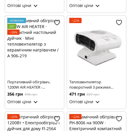
від мережі 600 Вт Wonder
Оптові ціни
Оптові ціни
Heater
НОВИНКА
−22%
ХІТ
−28%
Портативний обігрівач,
Тепловентилятор
1200W AIR HEATER ·
поворотний 3 режими
Компактний настільний
2000 Вт RAF 1185 • Обігрівач і
356 грн
471 грн
496 грн
607 грн
дуйчик · Міні
вентилятор для дому та офісу
Оптові ціни
Оптові ціни
тепловентилятор з
керамічним нагрівачем / А
906-219
−22%
−22%