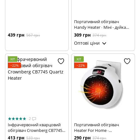
Портативний обігрівач
Handy Heater ∙ Міні - дуйка
дуйчик у розетку Хенді-хітер
439 грн
309 грн
567 грн
374 грн
12622
Оптові ціни
ХІТ
ХІТ
−22%
−22%
2
Інфрачервоний кварцовий
Портативний обігрівач
обігрівач Crownberg CB7745
Heater For Home ∙
Quartz Heater
Тепловентилятор – дуйчик
413 грн
290 грн
533 грн
374 грн