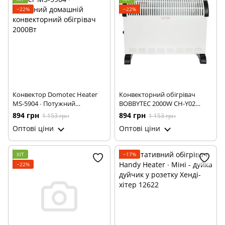
−22%
−22%
Конвектор Domotec Heater
Конвекторний обігрівач
MS-5904 ∙ Потужний
BOBBYTEC 2000W CH-Y02
домашній конвекторний
Домашній електричний
894 грн
894 грн
1 153 грн
1 153 грн
обігрівач 2000Вт
конвектор
Оптові ціни
Оптові ціни
ХІТ
−17%
−22%