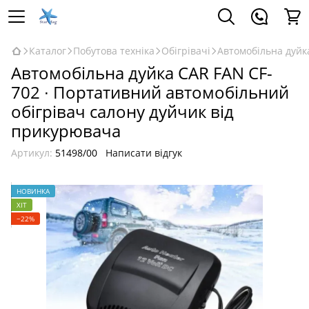
Каталог
Побутова техніка
Обігрівачі
Автомобільна дуйк
Автомобільна дуйка CAR FAN CF-
702 ∙ Портативний автомобільний
обігрівач салону дуйчик від
прикурювача
Артикул:
51498/00
Написати відгук
НОВИНКА
ХІТ
−22%