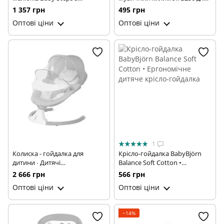
музичним центром,
малюків ∙ Дитячий
1 357 грн
495 грн
бізабордом, піаніно та
розвивальний ігровий
Оптові ціни
Оптові ціни
Bluetooth підключенням +
килимок B250
пульт ДК
1
Колиска - гойдалка для
Крісло-гойдалка BabyBjörn
дитини ∙ Дитячі
Balance Soft Cotton •
електрокачелі-шезлонг ∙
Ергономічне дитяче крісло-
2 666 грн
566 грн
Рожева/сіра
гойдалка
Оптові ціни
Оптові ціни
−14%