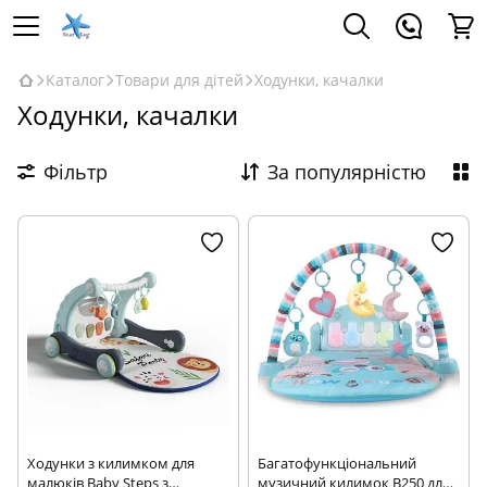
Каталог
Товари для дітей
Ходунки, качалки
Ходунки, качалки
Фільтр
За популярністю
Ходунки з килимком для
Багатофункціональний
малюків Baby Steps з
музичний килимок B250 для