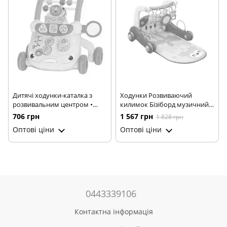
Дитячі ходунки-каталка з
Ходунки Розвиваючий
розвивальним центром •
килимок Бізіборд музичний з
Каталка-ходунки 4в1 із
підсвічуванням ∙
706 грн
1 567 грн
1 828 грн
сортером, шестернями та
Багатофункціональні ходулі
Оптові ціни
Оптові ціни
баскетбольним кільцем
YG Toys в коробці
0443339106
Контактна інформація