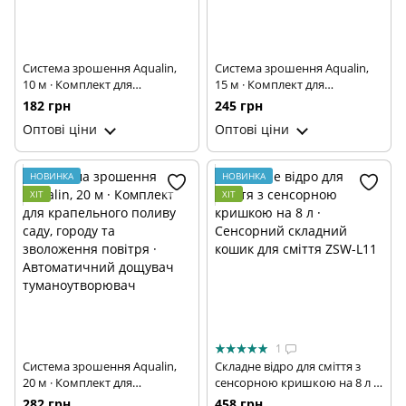
Система зрошення Aqualin,
Система зрошення Aqualin,
10 м · Комплект для
15 м · Комплект для
крапельного поливу саду,
крапельного поливу саду,
182 грн
245 грн
городу та зволоження
городу та зволоження
Оптові ціни
Оптові ціни
повітря · Автоматичний
повітря · Автоматичний
дощувач туманоутворювач
дощувач туманоутворювач
НОВИНКА
НОВИНКА
ХІТ
ХІТ
1
Система зрошення Aqualin,
Складне відро для сміття з
20 м · Комплект для
сенсорною кришкою на 8 л ·
крапельного поливу саду,
Сенсорний складний кошик
282 грн
458 грн