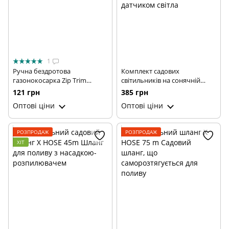
1
Ручна бездротова
Комплект садових
газонокосарка Zip Trim
світильників на сонячній
Садовий триммер для
батареї Solar Disk Lights, 4 шт
121 грн
385 грн
скошування трави
∙ Вуличні ліхтарі з датчиком
Оптові ціни
Оптові ціни
світла
РОЗПРОДАЖ
РОЗПРОДАЖ
ХІТ