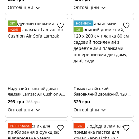
городу та зволоження
для сміття ZSW-L11
Оптові ціни
Оптові ціни
повітря · Автоматичний
дощувач туманоутворювач
ХІТ
НОВИНКА
−20%
ХІТ
Надувний пляжний диван -
Гамак гавайський
ламзак Lamzac Air Cushion Air
бавовняний двомісний, 120 x
Sofa Lamzak
200 см планка 80 см садовий
293 грн
329 грн
365 грн
посилений з дерев'яними
Оптові ціни
Оптові ціни
планками поперечинами для
дому, дачі, саду
РОЗПРОДАЖ
−2%