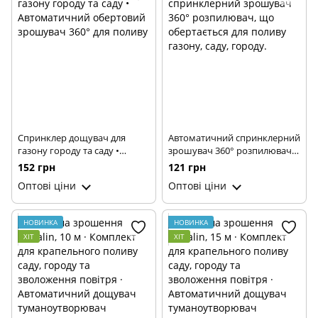
Аксесуари для дому
Меблі
Спринклер дощувач для
Автоматичний спринклерний
газону городу та саду •
зрошувач 360° розпилювач,
Автоматичний обертовий
що обертається для поливу
152 грн
121 грн
зрошувач 360° для поливу
газону, саду, городу.
Оптові ціни
Оптові ціни
НОВИНКА
НОВИНКА
ХІТ
ХІТ