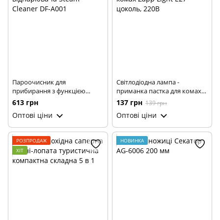
Пароочисник для
Світлодіодна лампа -
прибирання з функцією
приманка пастка для комах
відпарювача Steam Cleaner
Zapp Light Е27 цоколь, 220В
613 грн
137 грн
139 грн
DF-A001
Оптові ціни
Оптові ціни
РОЗПРОДАЖ
НОВИНКА
ХІТ