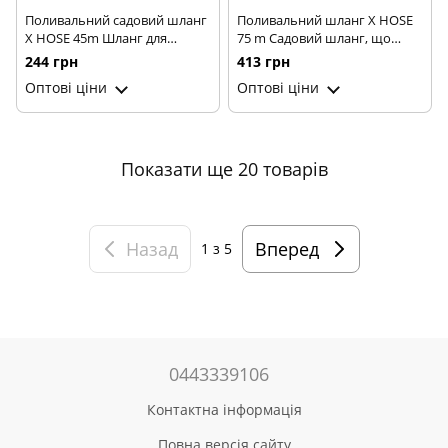
Поливальний садовий шланг
Поливальний шланг X HOSE
X HOSE 45m Шланг для
75 m Садовий шланг, що
поливу з насадкою-
саморозтягується для поливу
244 грн
413 грн
розпилювачем
Оптові ціни
Оптові ціни
Показати ще 20 товарів
Назад
Вперед
1
з 5
0443339106
Контактна інформація
Повна версія сайту