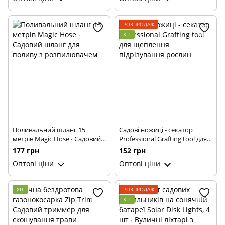
фарбування всіх поверхонь
РОЗПРОДАЖ
ХІТ
Поливальний шланг 15
Садові ножиці - секатор
метрів Magic Hose ∙ Садовий
Professional Grafting tool для
шланг для поливу з
щеплення підрізування
177 грн
152 грн
розпилювачем
рослин
Оптові ціни
Оптові ціни
ХІТ
РОЗПРОДАЖ
ХІТ