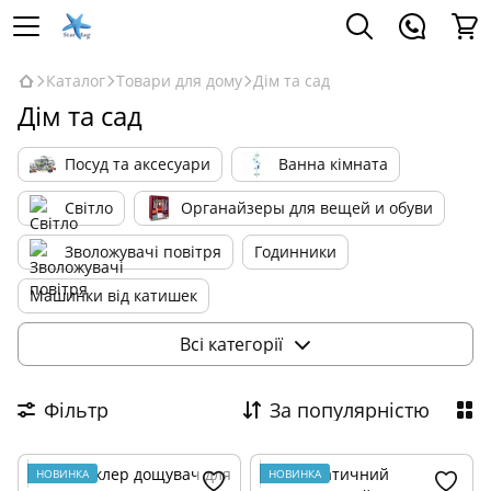
Каталог
Товари для дому
Дім та сад
Дім та сад
Посуд та аксесуари
Ванна кімната
Світло
Органайзеры для вещей и обуви
Зволожувачі повітря
Годинники
Машинки від катишек
Інструменти та набори інструменів
Всі категорії
Дім та сад
Фільтр
За популярністю
Відеоспостереження та охоронні системи
Відлякувачі тварин та комах
НОВИНКА
НОВИНКА