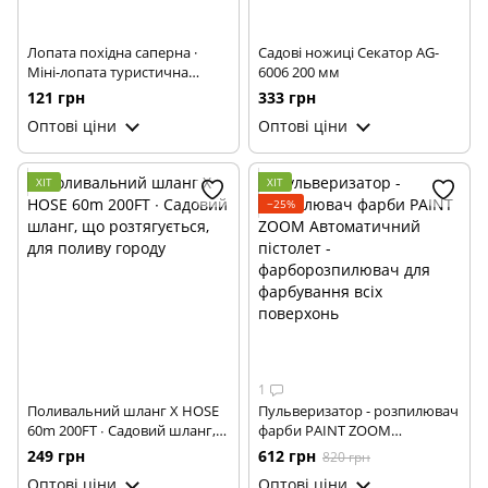
Лопата похідна саперна ·
Садові ножиці Секатор AG-
Міні-лопата туристична
6006 200 мм
компактна складна 5 в 1
121 грн
333 грн
Оптові ціни
Оптові ціни
ХІТ
ХІТ
−25%
1
Поливальний шланг X HOSE
Пульверизатор - розпилювач
60m 200FT ∙ Садовий шланг,
фарби PAINT ZOOM
що розтягується, для поливу
Автоматичний пістолет -
249 грн
612 грн
820 грн
городу
фарборозпилювач для
Оптові ціни
Оптові ціни