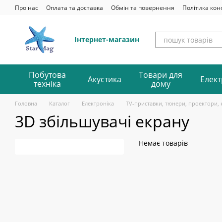
Перейти до основного контенту
Про нас
Оплата та доставка
Обмін та повернення
Політика кон
Інтернет-магазин
Побутова
Товари для
Акустика
Елект
техніка
дому
Головна
Каталог
Електроніка
TV-приставки, тюнери, проектори, 
3D збільшувачі екрану
Немає товарів