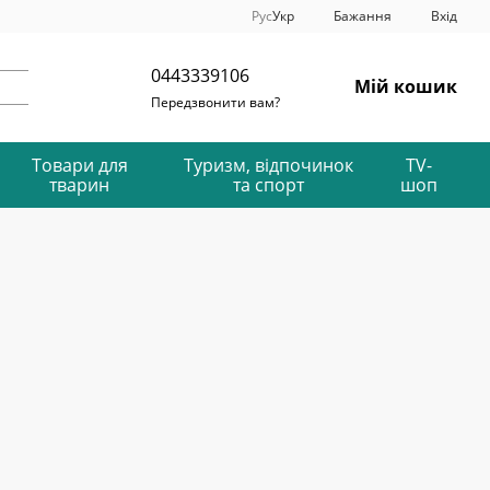
Рус
Укр
Бажання
Вхід
0443339106
Мій кошик
Передзвонити вам?
Товари для
Туризм, відпочинок
TV-
тварин
та спорт
шоп