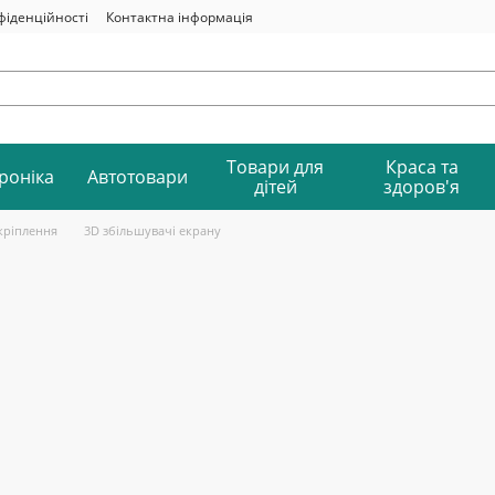
фіденційності
Контактна інформація
Товари для
Краса та
роніка
Автотовари
дітей
здоров'я
кріплення
3D збільшувачі екрану