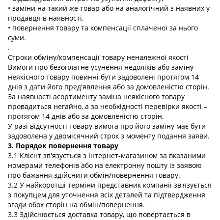
• заміни на такий же товар або на аналогічний з наявних у
продавця в наявності,
• повернення товару та компенсації сплаченої за нього
суми.
.
Строки обміну/компенсації товару неналежної якості
Вимоги про безоплатне усунення недоліків або заміну
неякісного товару повинні бути задоволені протягом 14
днів з дати його пред'явлення або за домовленістю сторін.
За наявності асортименту заміна неякісного товару
провадиться негайно, а за необхідності перевірки якості –
протягом 14 днів або за домовленістю сторін.
У разі відсутності товару вимога про його заміну має бути
задоволена у двомісячний строк з моменту подання заяви.
3. Порядок повернення товару
3.1 Клієнт зв'язується з інтернет-магазином за вказаними
номерами телефонів або на електронну пошту із заявою
про бажання здійснити обмін/повернення товару.
3.2 У найкоротші терміни представник компанії зв'язується
з покупцем для уточнення всіх деталей та підтвердження
згоди обох сторін на обмін/повернення.
3.3 Здійснюється доставка товару, що повертається в