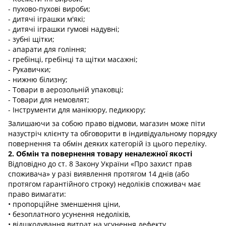
- пухово-пухові вироби;
- дитячі іграшки м'які;
- дитячі іграшки гумові надувні;
- зубні щітки;
- апарати для гоління;
- гребінці, гребінці та щітки масажні;
- Рукавички;
- нижню білизну;
- Товари в аерозольній упаковці;
- Товари для немовлят;
- Інструменти для манікюру, педикюру;
Залишаючи за собою право відмови, магазин може піти
назустріч клієнту та обговорити в індивідуальному порядку
повернення та обмін деяких категорій із цього переліку.
2. Обмін та повернення товару неналежної якості
Відповідно до ст. 8 Закону України «Про захист прав
споживача» у разі виявлення протягом 14 днів (або
протягом гарантійного строку) недоліків споживач має
право вимагати:
• пропорційне зменшення ціни,
• безоплатного усунення недоліків,
• відшкодування витрат на усунення дефекту,