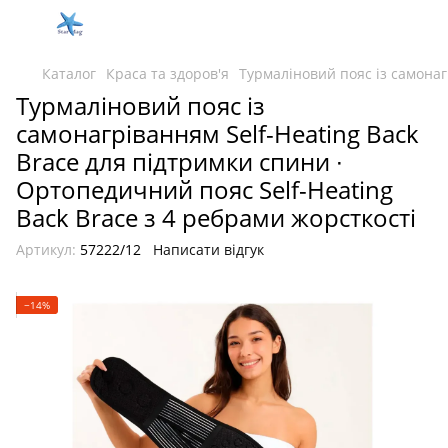
Каталог
Краса та здоров'я
Турмаліновий пояс із самонаг
Турмаліновий пояс із
самонагріванням Self-Heating Back
Brace для підтримки спини ∙
Ортопедичний пояс Self-Heating
Back Brace з 4 ребрами жорсткості
Артикул:
57222/12
Написати відгук
−14%