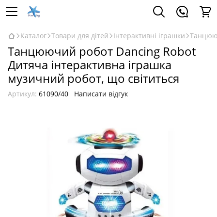
Каталог
Товари для дітей
Інтерактивні іграшки
Танцююч
Танцюючий робот Dancing Robot
Дитяча інтерактивна іграшка
музичний робот, що світиться
Артикул:
61090/40
Написати відгук