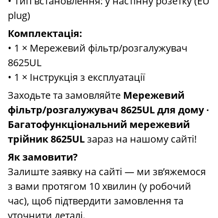
• Тип встановлення: у настінну розетку (EU
plug)
Комплектація:
• 1 × Мережевий фільтр/розгалужувач
8625UL
• 1 × Інструкція з експлуатації
Заходьте та замовляйте
Мережевий
фільтр/розгалужувач 8625UL для дому ∙
Багатофункціональний мережевий
трійник 8625UL
зараз на нашому сайті!
Як замовити?
Залиште заявку на сайті — ми зв’яжемося
з вами протягом 10 хвилин (у робочий
час), щоб підтвердити замовлення та
уточнити деталі.