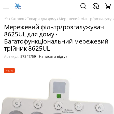
Каталог
Товари для дому
Мережевий фільтр/розгалужува
Мережевий фільтр/розгалужувач
8625UL для дому ∙
Багатофункціональний мережевий
трійник 8625UL
Артикул:
57347/59
Написати відгук
−17%