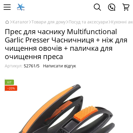
Каталог
Товари для дому
Посуд та аксесуари
Кухонні а
Прес для часнику Multifunctional
Garlic Presser Часничниця + ніж для
чищення овочів + паличка для
очищення преса
Артикул:
52761/5
Написати відгук
ХІТ
−20%