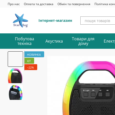
Перейти до основного контенту
Про нас
Оплата та доставка
Обмін та повернення
Політика кон
Інтернет-магазин
Побутова
Товари для
Акустика
Елект
техніка
дому
НОВИНКА
ХІТ
−22%