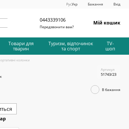
Рус
Укр
Бажання
Вхід
0443339106
Мій кошик
Передзвонити вам?
Товари для
Туризм, відпочинок
TV-
тварин
та спорт
шоп
ортативні колонки
Артикул
51743/23
к
В бажання
иться
тар