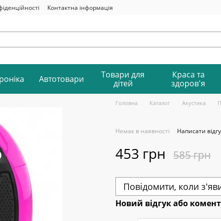
фіденційності
Контактна інформація
Товари для
Краса та
роніка
Автотовари
дітей
здоров'я
Головна
Каталог
Акустика
П
Немає в наявності
Написати відгу
453 грн
585 грн
Повідомити, коли з'яв
Новий відгук або комен