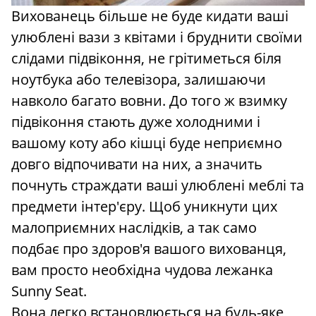
Вихованець більше не буде кидати ваші
улюблені вази з квітами і бруднити своїми
слідами підвіконня, не грітиметься біля
ноутбука або телевізора, залишаючи
навколо багато вовни. До того ж взимку
підвіконня стають дуже холодними і
вашому коту або кішці буде неприємно
довго відпочивати на них, а значить
почнуть страждати ваші улюблені меблі та
предмети інтер'єру. Щоб уникнути цих
малоприємних наслідків, а так само
подбає про здоров'я вашого вихованця,
вам просто необхідна чудова лежанка
Sunny Seat.
Вона легко встановлюється на будь-яке