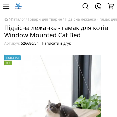
Каталог
Товари для тварин
Підвісна лежанка - гамак дл
Підвісна лежанка - гамак для котів
Window Mounted Cat Bed
Артикул:
52668c/34
Написати відгук
НОВИНКА
ХІТ