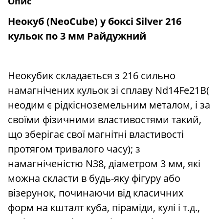
Опис
Неокуб (NeoCube) у боксі Silver 216
кульок по 3 мм Райдужний
Неокубик складається з 216 сильно
намагнічених кульок зі сплаву Nd14Fe21B(
неодим є рідкісноземельним металом, і за
своїми фізичними властивостями такий,
що зберігає свої магнітні властивості
протягом тривалого часу); з
намагніченістю N38, діаметром 3 мм, які
можна скласти в будь-яку фігуру або
візерунок, починаючи від класичних
форм на кшталт куба, піраміди, кулі і т.д.,