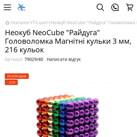
Каталог
TV-шоп
Неокуб NeoCube "Райдуга" Головоломка М
Неокуб NeoCube "Райдуга"
Головоломка Магнітні кульки 3 мм,
216 кульок
Артикул:
79029/40
Написати відгук
РОЗПРОДАЖ
−22%