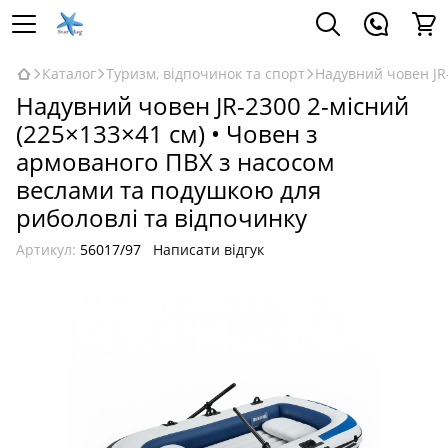
Каталог
Туризм, відпочинок та спорт
Надувний човен JR
Надувний човен JR-2300 2-місний
(225×133×41 см) • Човен з
армованого ПВХ з насосом
веслами та подушкою для
риболовлі та відпочинку
Артикул:
56017/97
Написати відгук