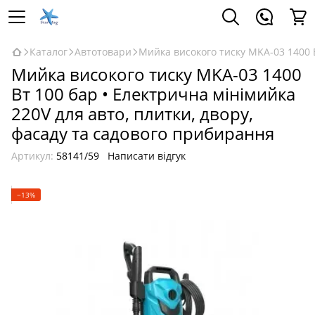
Каталог
Автотовари
Мийка високого тиску MKA-03 1400 В
Мийка високого тиску MKA-03 1400
Вт 100 бар • Електрична мінімийка
220V для авто, плитки, двору,
фасаду та садового прибирання
Артикул:
58141/59
Написати відгук
−13%