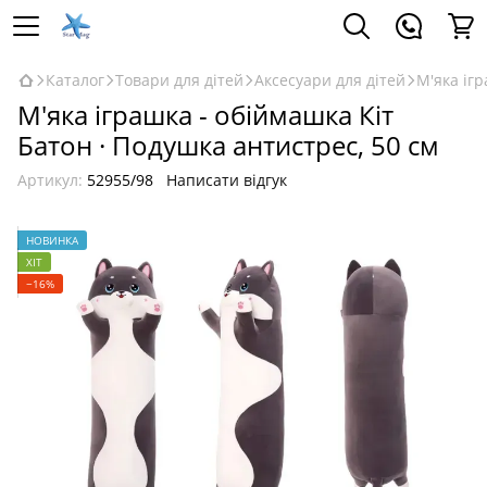
Каталог
Товари для дітей
Аксесуари для дітей
М'яка ігр
М'яка іграшка - обіймашка Кіт
Батон · Подушка антистрес, 50 ​​см
Артикул:
52955/98
Написати відгук
НОВИНКА
ХІТ
−16%