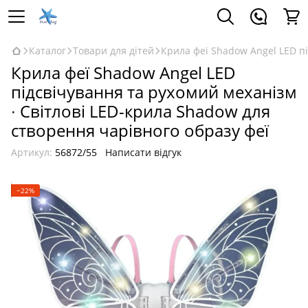
Каталог
Товари для дітей
Крила феї Shadow Angel LED пі
Крила феї Shadow Angel LED
підсвічування та рухомий механізм
∙ Світлові LED-крила Shadow для
створення чарівного образу феї
Артикул:
56872/55
Написати відгук
−22%