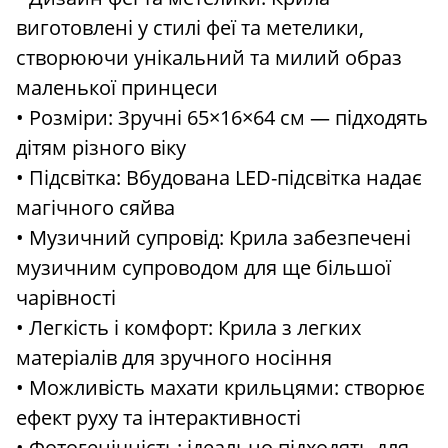
виготовлені у стилі феї та метелики,
створюючи унікальний та милий образ
маленької принцеси
• Розміри: Зручні 65×16×64 см — підходять
дітям різного віку
• Підсвітка: Вбудована LED-підсвітка надає
магічного сяйва
• Музичний супровід: Крила забезпечені
музичним супроводом для ще більшої
чарівності
• Легкість і комфорт: Крила з легких
матеріалів для зручного носіння
• Можливість махати крильцями: створює
ефект руху та інтерактивності
• Фотогенічність: ідеально підходять для