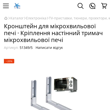
Каталог
Електроніка
TV-приставки, тюнери, проектори, 
Кронштейн для мікрохвильової
печі · Кріплення настінний тримач
мікрохвильової печі
Артикул:
51349/5
Написати відгук
−20%