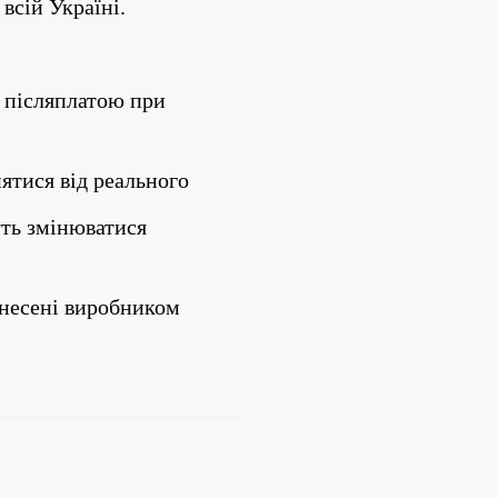
всій Україні.
 післяплатою при 
нятися від реального
ть змінюватися 
внесені виробником