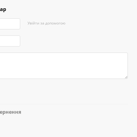
тар
Увійти за допомогою
ернення