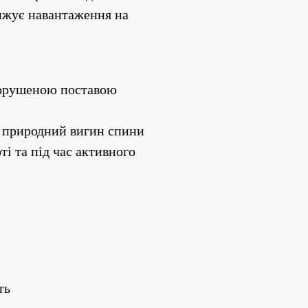
ижує навантаження на 
 порушеною поставою
а природний вигин спини
і та під час активного 
ть