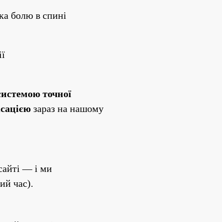
ка болю в спині
ії
системою точної 
ксацією
 зараз на нашому 
айті — і ми 
ий час).