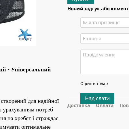
Новий відгук або комен
ії • Універсальний 
Оцініть товар
Надіслати
 створений для надійної 
Доставка
Оплата
Пов
з урахуванням потреб 
я на хребет і страждає 
римувати оптимальне 