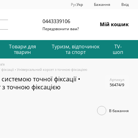
Рус
Укр
Бажання
Вхід
0443339106
Мій кошик
Передзвонити вам?
Товари для
Туризм, відпочинок
TV-
тварин
та спорт
шоп
в'я
 фіксації • Універсальний корсет з точною фіксацією
 системою точної фіксації •
Артикул
56474/9
 з точною фіксацією
В бажання