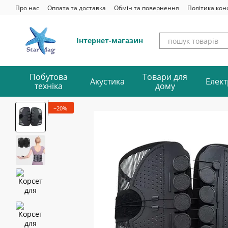
Перейти до основного контенту
Про нас
Оплата та доставка
Обмін та повернення
Політика кон
Інтернет-магазин
Побутова
Товари для
Акустика
Елект
техніка
дому
−20%