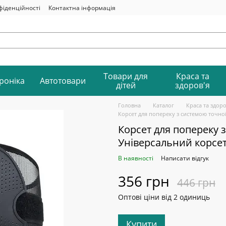
фіденційності
Контактна інформація
Товари для
Краса та
роніка
Автотовари
дітей
здоров'я
Головна
Каталог
Краса та здоро
Корсет для попереку з системою точної
Корсет для попереку з
Універсальний корсет
В наявності
Написати відгук
356 грн
446 грн
Оптові ціни від 2 одиниць
Купити