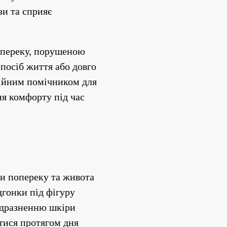
и та сприяє 
опереку, порушеною 
посіб життя або довго 
дійним помічником для 
я комфорту під час 
ки попереку та живота
дгонки під фігуру
подразненню шкіри
тися протягом дня