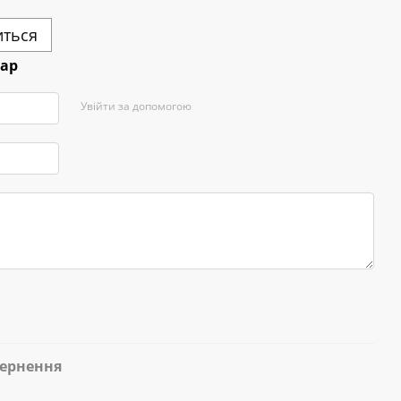
иться
тар
Увійти за допомогою
ернення