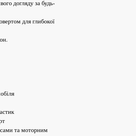
вого догляду за будь-
вертом для глибокої 
он.
мобіля
ластик
рт
есами та моторним 