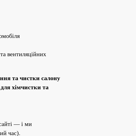
томобіля
 та вентиляційних 
ння та чистки салону 
для хімчистки та 
айті — і ми 
ий час).