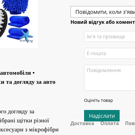
Повідомити, коли з'яв
Новий відгук або комен
втомобіля • 
и та догляду за авто
Оцініть товар
о догляду за 
Надіслати
ібрані щітки різної 
Доставка
Оплата
Пов
ксесуари з мікрофібри 