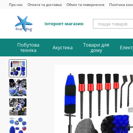
Перейти до основного контенту
Про нас
Оплата та доставка
Обмін та повернення
Політика кон
Інтернет-магазин
Побутова
Товари для
Акустика
Елект
техніка
дому