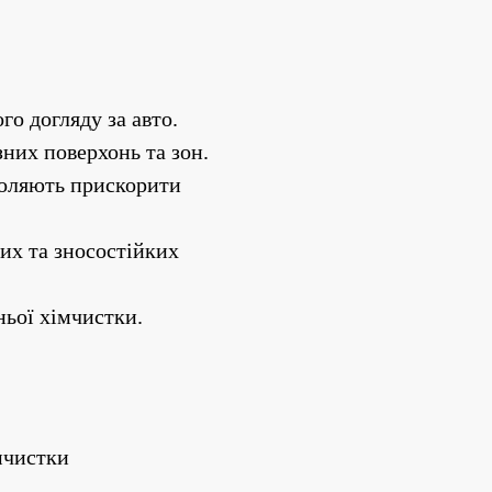
о догляду за авто.
зних поверхонь та зон.
оляють прискорити 
их та зносостійких 
ньої хімчистки.
мчистки