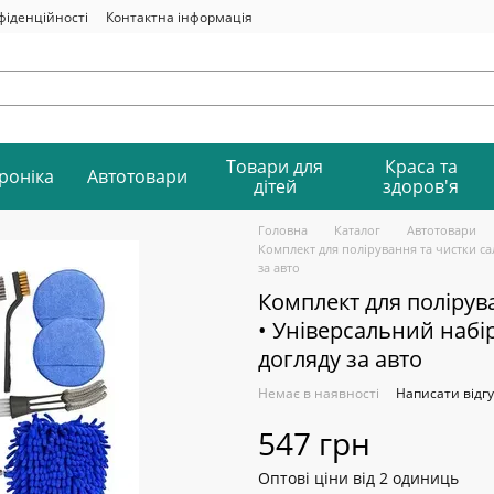
фіденційності
Контактна інформація
Товари для
Краса та
роніка
Автотовари
дітей
здоров'я
Головна
Каталог
Автотовари
Комплект для полірування та чистки са
за авто
Комплект для полірув
• Універсальний набір
догляду за авто
Немає в наявності
Написати відгу
547 грн
Оптові ціни від 2 одиниць