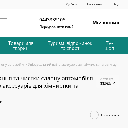
Рус
Укр
Бажання
Вхід
0443339106
Мій кошик
Передзвонити вам?
Товари для
Туризм, відпочинок
TV-
тварин
та спорт
шоп
лону автомобіля • Універсальний набір аксесуарів для хімчистки та догляду
ання та чистки салону автомобіля
Артикул
55898/40
 аксесуарів для хімчистки та
к
В бажання