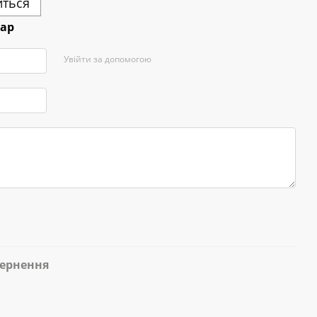
иться
тар
Увійти за допомогою
ернення