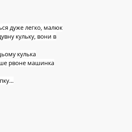
ся дуже легко, малюк
дувну кульку, вони в
цьому кулька
идше рвоне машинка
ку...