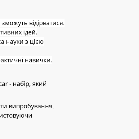
зможуть відірватися.
ативних ідей.
а науки з цією
рактичні навички.
r - набір, який
ти випробування,
ристовуючи