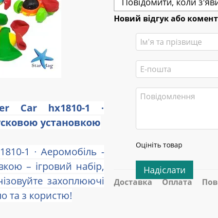
Повідомити, коли з'яв
Новий відгук або комен
er Car hx1810-1 ∙
усковою установкою
Оцініть товар
1810-1 ∙ Аеромобіль -
кою – ігровий набір,
Надіслати
нізовуйте захоплюючі
Доставка
Оплата
Пов
о та з користю!