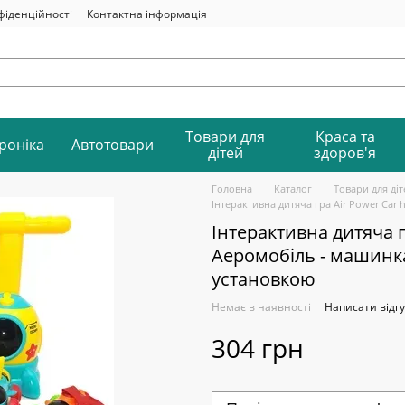
фіденційності
Контактна інформація
Товари для
Краса та
роніка
Автотовари
дітей
здоров'я
Головна
Каталог
Товари для діт
Інтерактивна дитяча гра Air Power Car
Інтерактивна дитяча г
Аеромобіль - машинка
установкою
Немає в наявності
Написати відгу
304 грн