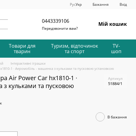
Рус
Укр
Бажання
Вхід
0443339106
Мій кошик
Передзвонити вам?
Товари для
Туризм, відпочинок
TV-
тварин
та спорт
шоп
ей
Інтерактивні іграшки
 hx1810-1 ∙ Аеромобіль - машинка з кульками та пусковою установкою
ра Air Power Car hx1810-1 ∙
Артикул
51884/1
 з кульками та пусковою
к
В бажання