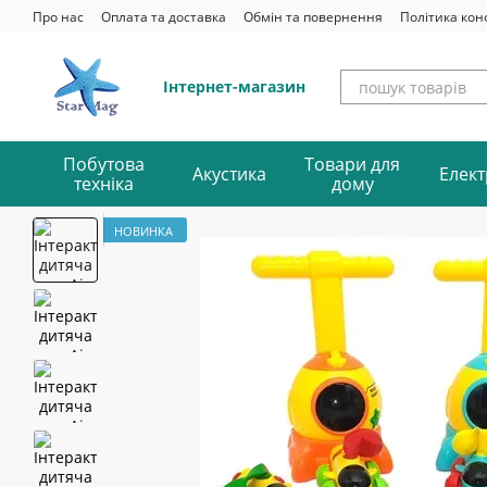
Перейти до основного контенту
Про нас
Оплата та доставка
Обмін та повернення
Політика кон
Інтернет-магазин
Побутова
Товари для
Акустика
Елект
техніка
дому
НОВИНКА