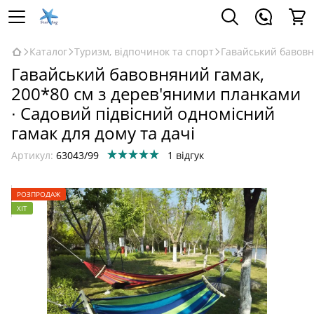
Каталог
Туризм, відпочинок та спорт
Гавайський бавовн
Гавайський бавовняний гамак,
200*80 см з дерев'яними планками
∙ Садовий підвісний одномісний
гамак для дому та дачі
Артикул:
63043/99
1 відгук
РОЗПРОДАЖ
ХІТ