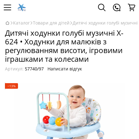
Каталог
Товари для дітей
Дитячі ходунки голубі музичні
Дитячі ходунки голубі музичні X-
624 • Ходунки для малюків з
регулюванням висоти, ігровими
іграшками та колесами
Артикул:
57740/97
Написати відгук
−13%