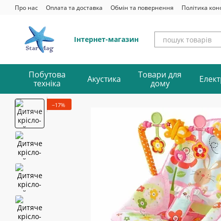
Перейти до основного контенту
Про нас
Оплата та доставка
Обмін та повернення
Політика кон
Інтернет-магазин
Побутова
Товари для
Акустика
Елект
техніка
дому
−17%