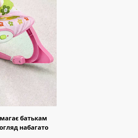
омагає батькам
огляд набагато