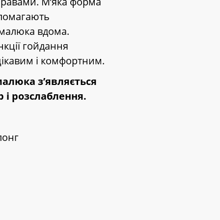
равами. М’яка форма
опомагають
 малюка вдома.
нкції гойдання
ікавим і комфортним.
малюка з’являється
р і розслаблення.
лонг