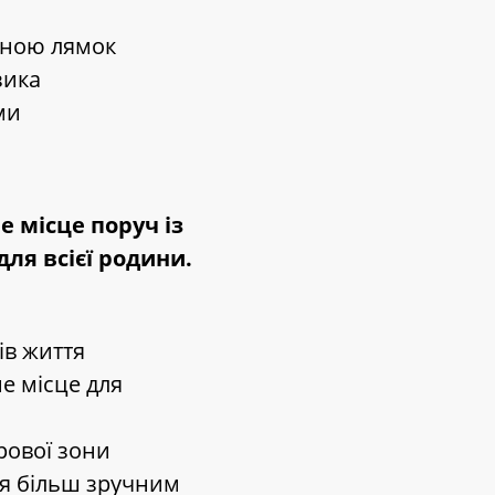
жиною лямок
зика
ми
е місце поруч із
ля всієї родини.
ів життя
е місце для
грової зони
ня більш зручним