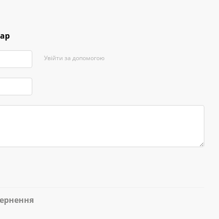
тар
Увійти за допомогою
ернення