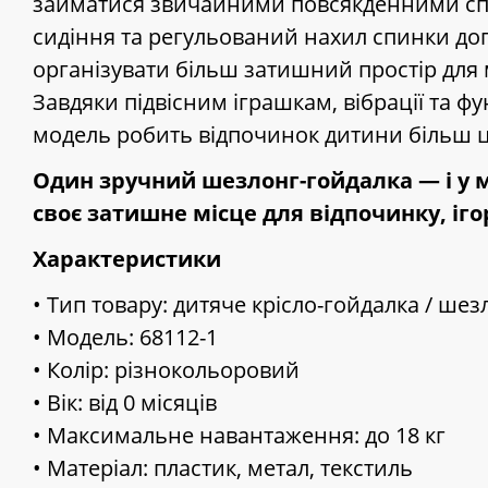
займатися звичайними повсякденними сп
сидіння та регульований нахил спинки д
організувати більш затишний простір для
Завдяки підвісним іграшкам, вібрації та фу
модель робить відпочинок дитини більш ц
Один зручний шезлонг-гойдалка — і у 
своє затишне місце для відпочинку, іго
Характеристики
• Тип товару: дитяче крісло-гойдалка / шез
• Модель: 68112-1
• Колір: різнокольоровий
• Вік: від 0 місяців
• Максимальне навантаження: до 18 кг
• Матеріал: пластик, метал, текстиль