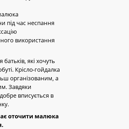
 малюка
ни під час неспання
ксацію
нного використання
батьків, які хочуть
буті. Крісло-гойдалка
ьш організованим, а
м. Завдяки
добре вписується в
нку.
гає оточити малюка
я.