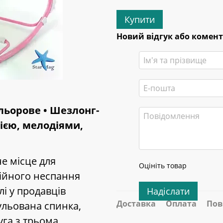
Купити
Новий відгук або комен
ольорове • Шезлонг-
ією, мелодіями,
е місце для
Оцініть товар
кійного неспання
лі у продавців
Надіслати
Доставка
Оплата
Пов
ульована спинка,
уга з трьома