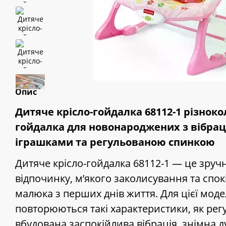
Опис
Дитяче крісло-гойдалка 68112-1 різнок
гойдалка для новонароджених з вібрац
іграшками та регульованою спинкою
Дитяче крісло-гойдалка 68112-1 — це зручн
відпочинку, м’якого заколисування та спо
малюка з перших днів життя. Для цієї моде
повторюються такі характеристики, як рег
вбудована заспокійлива вібрація, знімна д