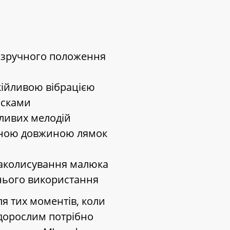
ьш зручного положення
кійливою вібрацією
ісками
йливих мелодій
аною довжиною лямок
о заколисування малюка
нього використання
ля тих моментів, коли
 дорослим потрібно