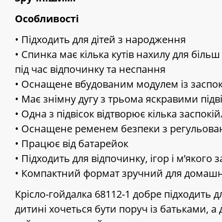
Особливості
• Підходить для дітей з народження
• Спинка має кілька кутів нахилу для біл
під час відпочинку та неспання
• Оснащене вбудованим модулем із заспо
• Має знімну дугу з трьома яскравими підв
• Одна з підвісок відтворює кілька заспокі
• Оснащене ременем безпеки з регульов
• Працює від батарейок
• Підходить для відпочинку, ігор і м’яког
• Компактний формат зручний для домаш
Крісло-гойдалка 68112-1 добре підходить д
дитині хочеться бути поруч із батьками, а