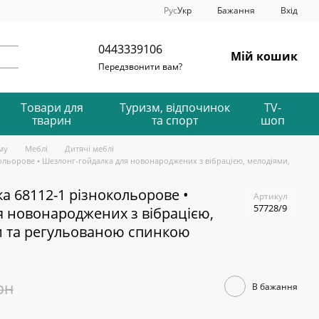
Рус
Укр
Бажання
Вхід
0443339106
Мій кошик
Передзвонити вам?
Товари для
Туризм, відпочинок
TV-
тварин
та спорт
шоп
му
Меблі
Дитячі меблі
кольорове • Шезлонг-гойдалка для новонароджених з вібрацією, мелодіями,
ка 68112-1 різнокольорове •
Артикул
57728/9
я новонароджених з вібрацією,
и та регульованою спинкою
рн
В бажання