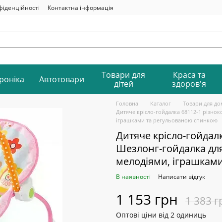
фіденційності
Контактна інформація
Товари для
Краса та
роніка
Автотовари
дітей
здоров'я
Головна
Каталог
Товари для до
Дитяче крісло-гойдалка 68112-1 різно
іграшками та регульованою спинкою
Дитяче крісло-гойдал
Шезлонг-гойдалка дл
мелодіями, іграшкам
В наявності
Написати відгук
1 153 грн
1 383 г
Оптові ціни від 2 одиниць