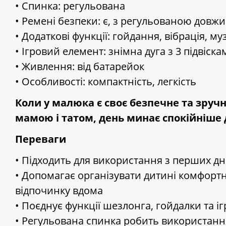
• Спинка: регульована
• Ремені безпеки: є, з регульованою дов
• Додаткові функції: гойдання, вібрація, му
• Ігровий елемент: знімна дуга з 3 підвіска
• Живлення: від батарейок
• Особливості: компактність, легкість
Коли у малюка є своє безпечне та зручн
мамою і татом, день минає спокійніше д
Переваги
• Підходить для використання з перших дн
• Допомагає організувати дитині комфортн
відпочинку вдома
• Поєднує функції шезлонга, гойдалки та і
• Регульована спинка робить використан