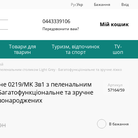
Рус
Укр
Бажання
Вхід
0443339106
Мій кошик
Передзвонити вам?
Товари для
Туризм, відпочинок
TV-
тварин
та спорт
шоп
ей
пеленальним столиком Light Grey ∙ Багатофункціональне та зручне ліжко
не 0219/МК 3в1 з пеленальним
Артикул
57164/59
 Багатофункціональне та зручне
овонароджених
рн
В бажання