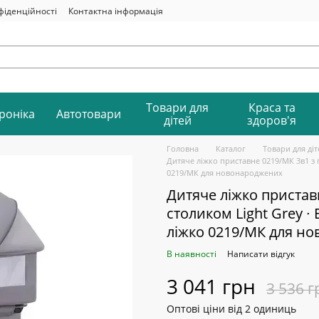
фіденційності
Контактна інформація
Товари для
Краса та
роніка
Автотовари
дітей
здоров'я
Головна
Каталог
Товари для діт
Дитяче ліжко приставне 0219/МК 3в1 з 
0219/МК для новонароджених
Дитяче ліжко пристав
столиком Light Grey ∙
ліжко 0219/МК для н
В наявності
Написати відгук
3 041 грн
3 536 г
Оптові ціни від 2 одиниць