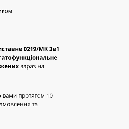
ликом
ставне 0219/МК 3в1
агатофункціональне
оджених
зараз на
з вами протягом 10
замовлення та