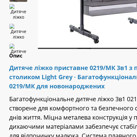
Опис
Дитяче ліжко приставне 0219/МК 3в1 з
столиком Light Grey ∙ Багатофункціонал
0219/МК для новонароджених
Багатофункціональне дитяче ліжко 3в1 021
створене для комфортного та безпечного 
днів життя. Міцна металева конструкція у 
дихаючими матеріалами забезпечує стабіл
для відпочинку малюка. Система плавного