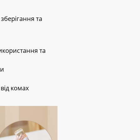
 зберігання та
використання та
ли
 від комах