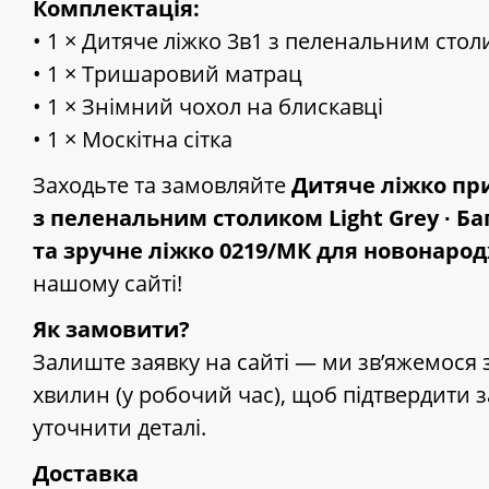
Комплектація:
• 1 × Дитяче ліжко 3в1 з пеленальним сто
• 1 × Тришаровий матрац
• 1 × Знімний чохол на блискавці
• 1 × Москітна сітка
Заходьте та замовляйте
Дитяче ліжко при
з пеленальним столиком Light Grey ∙ Б
та зручне ліжко 0219/МК для новонар
нашому сайті!
Як замовити?
Залиште заявку на сайті — ми зв’яжемося 
хвилин (у робочий час), щоб підтвердити 
уточнити деталі.
Доставка