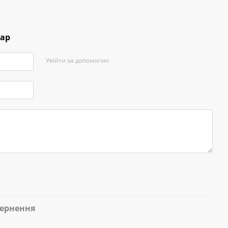
тар
Увійти за допомогою
ернення