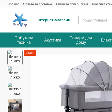
Перейти до основного контенту
Про нас
Оплата та доставка
Обмін та повернення
Політика кон
Інтернет-магазин
Побутова
Товари для
Акустика
Елект
техніка
дому
−14%