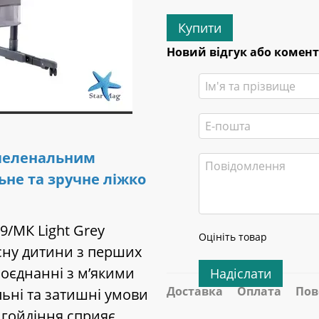
Купити
Новий відгук або комен
 пеленальним
ьне та зручне ліжко
9/МК Light Grey
Оцініть товар
сну дитини з перших
поєднанні з м’якими
Надіслати
Доставка
Оплата
Пов
ьні та затишні умови
 гойдіння сприяє