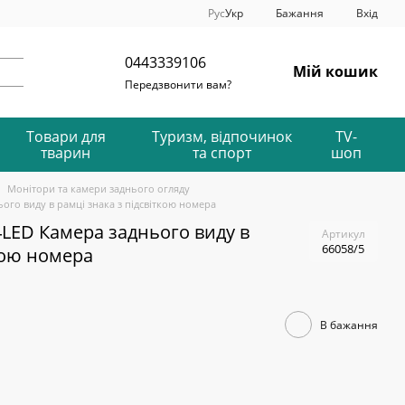
Рус
Укр
Бажання
Вхід
0443339106
Мій кошик
Передзвонити вам?
Товари для
Туризм, відпочинок
TV-
тварин
та спорт
шоп
Монітори та камери заднього огляду
ого виду в рамці знака з підсвіткою номера
LED Камера заднього виду в
Артикул
66058/5
ткою номера
В бажання