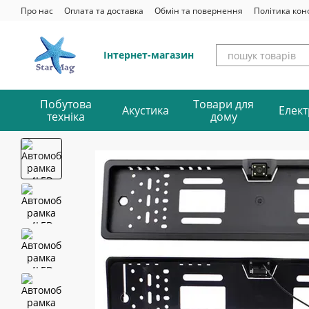
Перейти до основного контенту
Про нас
Оплата та доставка
Обмін та повернення
Політика кон
Інтернет-магазин
Побутова
Товари для
Акустика
Елект
техніка
дому