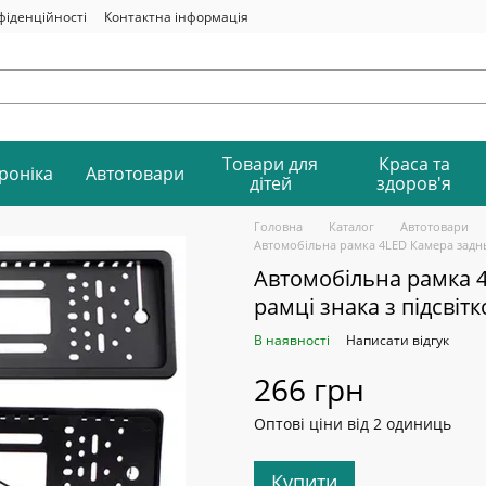
фіденційності
Контактна інформація
Товари для
Краса та
роніка
Автотовари
дітей
здоров'я
Головна
Каталог
Автотовари
Автомобільна рамка 4LED Камера заднь
Автомобільна рамка 4
рамці знака з підсві
В наявності
Написати відгук
266 грн
Оптові ціни від 2 одиниць
Купити