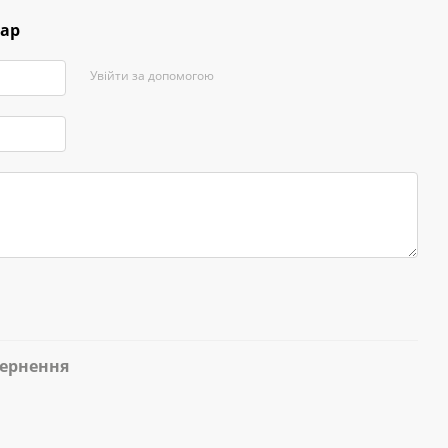
тар
Увійти за допомогою
ернення