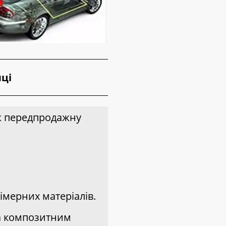
ці
ож передпродажну
імерних матеріалів.
ра композитним