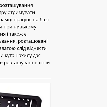
 розташування
тру отримувати
рамці працює на базі
ти при низькому
ня і також є
чування, розташовані
евагою слід віднести
и кута нахилу дає
е розташування ліній