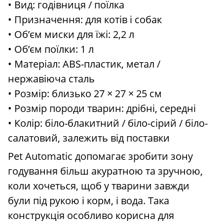
• Вид: годівниця / поїлка
• Призначення: для котів і собак
• Об’єм миски для їжі: 2,2 л
• Об’єм поїлки: 1 л
• Матеріал: ABS-пластик, метал /
нержавіюча сталь
• Розмір: близько 27 × 27 × 25 см
• Розмір породи тварин: дрібні, середні
• Колір: біло-блакитний / біло-сірий / біло-
салатовий, залежить від поставки
Pet Automatic допомагає зробити зону
годування більш акуратною та зручною,
коли хочеться, щоб у тварини завжди
були під рукою і корм, і вода. Така
конструкція особливо корисна для